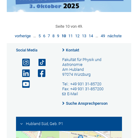
Seite 10 von 49.
vorherige
…
5
6
7
8
9
10
11
12
13
14
…
49
nächste
Social Media
Kontakt
Fakultät für Physik und
Astronomie
Am Hubland
97074 Würzburg
Tel.: +49 931 31-85720
Fax: +49 931 31-857200
E-Mail
Suche Ansprechperson
Hubland Süd, Geb. P1