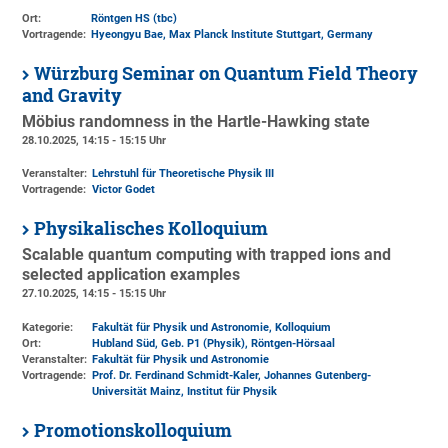
Ort:
Röntgen HS (tbc)
Vortragende:
Hyeongyu Bae, Max Planck Institute Stuttgart, Germany
Würzburg Seminar on Quantum Field Theory
and Gravity
Möbius randomness in the Hartle-Hawking state
28.10.2025, 14:15 - 15:15 Uhr
Veranstalter:
Lehrstuhl für Theoretische Physik III
Vortragende:
Victor Godet
Physikalisches Kolloquium
Scalable quantum computing with trapped ions and
selected application examples
27.10.2025, 14:15 - 15:15 Uhr
Kategorie:
Fakultät für Physik und Astronomie, Kolloquium
Ort:
Hubland Süd, Geb. P1 (Physik)
, Röntgen-Hörsaal
Veranstalter:
Fakultät für Physik und Astronomie
Vortragende:
Prof. Dr. Ferdinand Schmidt-Kaler, Johannes Gutenberg-
Universität Mainz, Institut für Physik
Promotionskolloquium