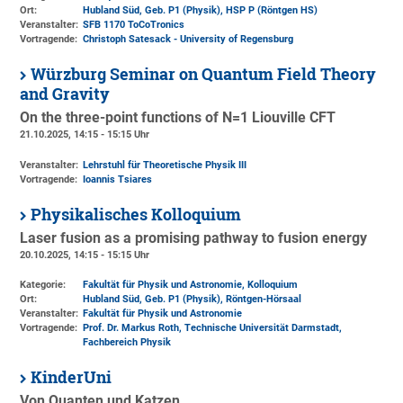
Ort:
Hubland Süd, Geb. P1 (Physik)
, HSP P (Röntgen HS)
Veranstalter:
SFB 1170 ToCoTronics
Vortragende:
Christoph Satesack - University of Regensburg
Würzburg Seminar on Quantum Field Theory
and Gravity
On the three-point functions of N=1 Liouville CFT
21.10.2025, 14:15 - 15:15 Uhr
Veranstalter:
Lehrstuhl für Theoretische Physik III
Vortragende:
Ioannis Tsiares
Physikalisches Kolloquium
Laser fusion as a promising pathway to fusion energy
20.10.2025, 14:15 - 15:15 Uhr
Kategorie:
Fakultät für Physik und Astronomie, Kolloquium
Ort:
Hubland Süd, Geb. P1 (Physik)
, Röntgen-Hörsaal
Veranstalter:
Fakultät für Physik und Astronomie
Vortragende:
Prof. Dr. Markus Roth, Technische Universität Darmstadt,
Fachbereich Physik
KinderUni
Von Quanten und Katzen