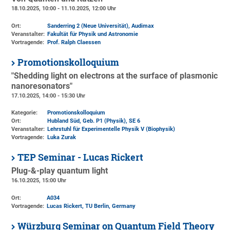
18.10.2025, 10:00 - 11.10.2025, 12:00 Uhr
Ort:
Sanderring 2 (Neue Universität)
, Audimax
Veranstalter:
Fakultät für Physik und Astronomie
Vortragende:
Prof. Ralph Claessen
Promotionskolloquium
"Shedding light on electrons at the surface of plasmonic
nanoresonators"
17.10.2025, 14:00 - 15:30 Uhr
Kategorie:
Promotionskolloquium
Ort:
Hubland Süd, Geb. P1 (Physik)
, SE 6
Veranstalter:
Lehrstuhl für Experimentelle Physik V (Biophysik)
Vortragende:
Luka Zurak
TEP Seminar - Lucas Rickert
Plug-&-play quantum light
16.10.2025, 15:00 Uhr
Ort:
A034
Vortragende:
Lucas Rickert, TU Berlin, Germany
Würzburg Seminar on Quantum Field Theory