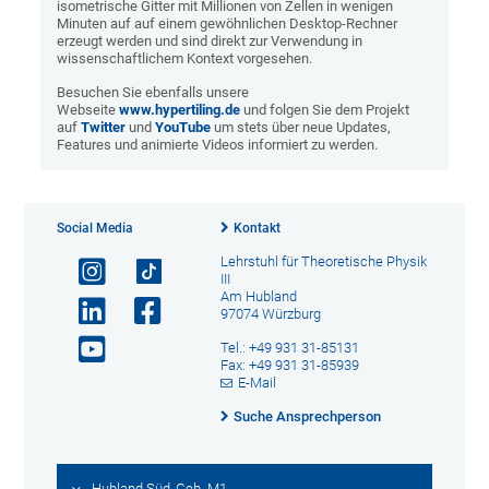
isometrische Gitter mit Millionen von Zellen in wenigen
Minuten auf auf einem gewöhnlichen Desktop-Rechner
erzeugt werden und sind direkt zur Verwendung in
wissenschaftlichem Kontext vorgesehen.
Besuchen Sie ebenfalls unsere
Webseite
www.hypertiling.de
und folgen Sie dem Projekt
auf
Twitter
und
YouTube
um stets über neue Updates,
Features und animierte Videos informiert zu werden.
Social Media
Kontakt
Lehrstuhl für Theoretische Physik
III
Am Hubland
97074 Würzburg
Tel.: +49 931 31-85131
Fax: +49 931 31-85939
E-Mail
Suche Ansprechperson
Hubland Süd, Geb. M1