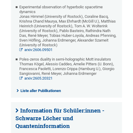
Experimental observation of hyperbolic spacetime
dynamics
Jonas Himmel (University of Rostock), Coraline Bacq,
Krishna Chand Maurya, Max Ehrhardt (McGill U.), Matthias
Heinrich (University of Rostock), Tom A. W. Wolterink
(University of Rostock), Pablo Basteiro, Rathindra Nath
Das, René Meyer, Tobias Huber-Loyola, Andreas Pfenning,
Sven Höfling, Johanna Erdmenger, Alexander Szameit
(University of Rostock)
arxiv:2606.09501
Poles-zeros duality in semi-holographic Mott insulators
Thomas Kögel, Alessio Caddeo, Amelie Pitters (U. Bonn),
Francesca Paoletti, Lorenzo Crippa (Hamburg U.), Giorgio
Sangiovanni, René Meyer, Johanna Erdmenger
arxiv:2605.20321
Liste aller Publikationen
Information für Schüler:innen -
Schwarze Löcher und
Quanteninformation