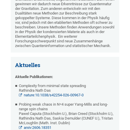
gewinnen wir dadurch neue Erkenntnisse zur Quantennatur
der Gravitation. Zum anderen entwickeln wir mit den
Dualitäten neue Methoden zur Beschreibung stark
gekoppelter Systeme. Diese kommen in der Physik häufig
vor, sind jedoch mit den etablierten Methoden oft schwer zu
beschreiben. Unsere Methoden finden Anwendungen sowohl
in der Physik der kondensierten Materie als auch in der
Elementarteilchenphysik. Ein weiterer
Forschungsschwerpunkt sind neue Zusammenhänge
zwischen Quanteninformation und statistischer Mechanik.
Aktuelles
Aktuelle Publikationen:
Complexity from minimal state spreading
Rathindra Nath Das
nature:10.1038/s42254-026-00967-0
Probing weak chaos in N=4 super Yang-Mills and long-
range spin chains
Pawel Caputa (Stockholm U.), Brian Creed (Stockholm U.),
Rathindra Nath Das, Saskia Demulder (CUNEF U.), Tristan
McLoughlin (Math. Inst. Dublin)
arxiv:2606.18351