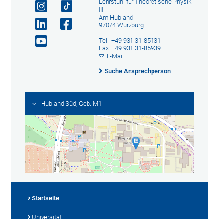
Lehrstuhl für Theoretische Physik
III
Am Hubland
97074 Würzburg
Tel.: +49 931 31-85131
Fax: +49 931 31-85939
E-Mail
Suche Ansprechperson
Hubland Süd, Geb. M1
Startseite
Universität