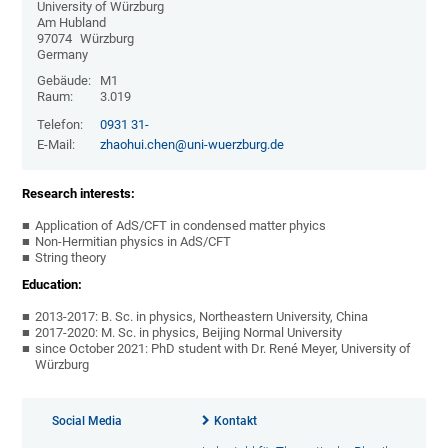
University of Würzburg
Am Hubland
97074
Würzburg
Germany
Gebäude:
M1
Raum:
3.019
Telefon:
0931 31-
E-Mail:
zhaohui.chen@uni-wuerzburg.de
Research interests:
Application of AdS/CFT in condensed matter phyics
Non-Hermitian physics in AdS/CFT
String theory
Education:
2013-2017: B. Sc. in physics, Northeastern University, China
2017-2020: M. Sc. in physics, Beijing Normal University
since October 2021: PhD student with Dr. René Meyer, University of
Würzburg
Social Media
Kontakt