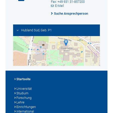
Fax: +49 931 31-857200
E-Mail
Suche Ansprechperson
Hubland Süd, Geb. P1
Startseite
Universität
Studium
Forschung
Lehre
Einrichtungen
International