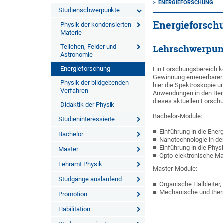
ENERGIEFORSCHUNG
Studienschwerpunkte
Energieforsch
Physik der kondensierten
Materie
Teilchen, Felder und
Lehrschwerpun
Astronomie
Energieforschung
Ein Forschungsbereich k
Gewinnung erneuerbarer E
Physik der bildgebenden
hier die Spektroskopie un
Verfahren
Anwendungen in den Bere
dieses aktuellen Forsch
Didaktik der Physik
Bachelor-Module:
Studieninteressierte
Einführung in die Ene
Bachelor
Nanotechnologie in de
Einführung in die Phy
Master
Opto-elektronische M
Lehramt Physik
Master-Module:
Studgänge auslaufend
Organische Halbleiter
Mechanische und ther
Promotion
Habilitation