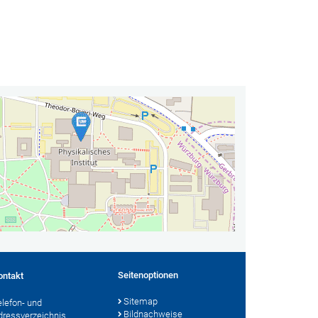
Seitenoptionen
ontakt
Sitemap
elefon- und
Bildnachweise
dressverzeichnis