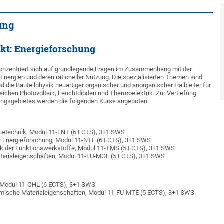
ung
kt: Energieforschung
onzentriert sich auf grundlegende Fragen im Zusammenhang mit der
nergien und deren rationeller Nutzung. Die spezialisierten Themen sind
d die Bauteilphysik neuartiger organischer und anorganischer Halbleiter für
ichen Photovoltaik, Leuchtdioden und Thermoelektrik. Zur Vertiefung
ungsgebietes werden die folgenden Kurse angeboten:
rgietechnik, Modul 11-ENT (6 ECTS), 3+1 SWS
r Energieforschung, Modul 11-NTE (6 ECTS), 3+1 SWS
sik der Funktionswerkstoffe, Modul 11-TMS (5 ECTS), 3+1 SWS
aterialeigenschaften, Modul 11-FU-MOE (5 ECTS), 3+1 SWS
, Modul 11-OHL (6 ECTS), 3+1 SWS
mische Materialeigenschaften, Modul 11-FU-MTE (5 ECTS), 3+1 SWS