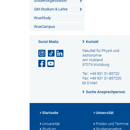
Studienorganisation
QM Studium & Lehre
WueStudy
WueCampus
Social Media
Kontakt
Fakultät für Physik und
Astronomie
Am Hubland
97074 Würzburg
Tel.: +49 931 31-85720
Fax: +49 931 31-857200
E-Mail
Suche Ansprechperson
Startseite
Universität
Universität
Fristen und Termine
Studium
Studienangebot