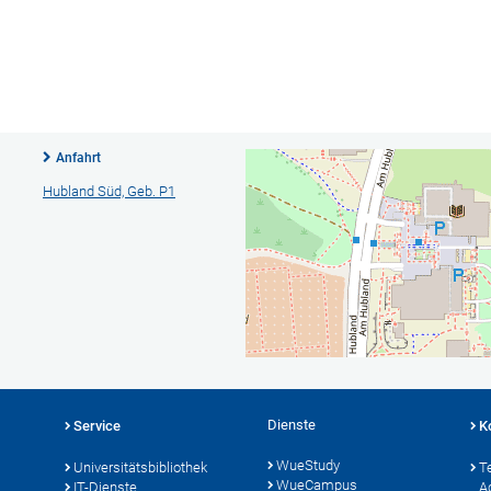
Anfahrt
Hubland Süd, Geb. P1
Dienste
Service
K
WueStudy
Universitätsbibliothek
T
WueCampus
IT-Dienste
A