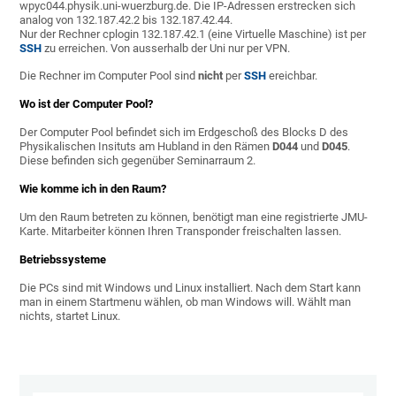
wpyc044.physik.uni-wuerzburg.de. Die IP-Adressen erstrecken sich
analog von 132.187.42.2 bis 132.187.42.44.
Nur der Rechner cplogin 132.187.42.1 (eine Virtuelle Maschine) ist per
SSH
zu erreichen. Von ausserhalb der Uni nur per VPN.
Die Rechner im Computer Pool sind
nicht
per
SSH
ereichbar.
Wo ist der Computer Pool?
Der Computer Pool befindet sich im Erdgeschoß des Blocks D des
Physikalischen Insituts am Hubland in den Rämen
D044
und
D045
.
Diese befinden sich gegenüber Seminarraum 2.
Wie komme ich in den Raum?
Um den Raum betreten zu können, benötigt man eine registrierte JMU-
Karte. Mitarbeiter können Ihren Transponder freischalten lassen.
Betriebssysteme
Die PCs sind mit Windows und Linux installiert. Nach dem Start kann
man in einem Startmenu wählen, ob man Windows will. Wählt man
nichts, startet Linux.