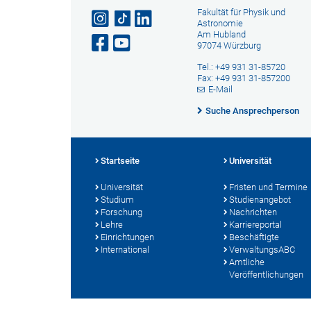
Fakultät für Physik und
Astronomie
Am Hubland
97074 Würzburg
Tel.: +49 931 31-85720
Fax: +49 931 31-857200
E-Mail
Suche Ansprechperson
Startseite
Universität
Universität
Fristen und Termine
Studium
Studienangebot
Forschung
Nachrichten
Lehre
Karriereportal
Einrichtungen
Beschäftigte
International
VerwaltungsABC
Amtliche
Veröffentlichungen