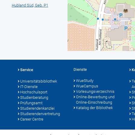
Hubland Süd, Geb. P1
Dienste
Service
K
WueStudy
Universitätsbibliothek
T
WueCampus
IT-Dienste
A
Vorlesungsverzeichnis
Hochschulsport
S
Online-Bewerbung und
Studienberatung
P
Online-Einschreibung
Prüfungsamt
S
Katalog der Bibliothek
Studierendenkanzlei
S
Studierendenvertretung
T
Career Centre
Hi