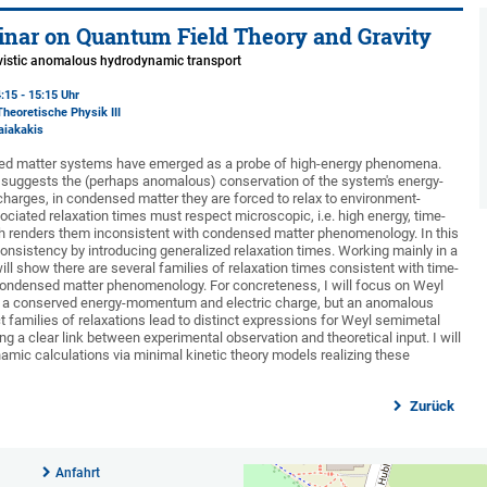
nar on Quantum Field Theory and Gravity
tivistic anomalous hydrodynamic transport
:15 - 15:15 Uhr
Theoretische Physik III
aiakakis
sed matter systems have emerged as a probe of high-energy phenomena.
 suggests the (perhaps anomalous) conservation of the system's energy-
arges, in condensed matter they are forced to relax to environment-
ciated relaxation times must respect microscopic, i.e. high energy, time-
ch renders them inconsistent with condensed matter phenomenology. In this
inconsistency by introducing generalized relaxation times. Working mainly in a
ill show there are several families of relaxation times consistent with time-
condensed matter phenomenology. For concreteness, I will focus on Weyl
 a conserved energy-momentum and electric charge, but an anomalous
ct families of relaxations lead to distinct expressions for Weyl semimetal
ing a clear link between experimental observation and theoretical input. I will
mic calculations via minimal kinetic theory models realizing these
Zurück
Anfahrt