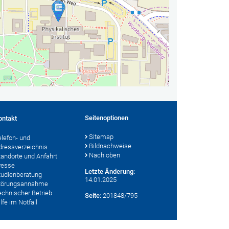
Seitenoptionen
ontakt
Sitemap
elefon- und
Bildnachweise
dressverzeichnis
Nach oben
tandorte und Anfahrt
resse
Letzte Änderung:
tudienberatung
14.01.2025
törungsannahme
echnischer Betrieb
Seite:
201848/795
lfe im Notfall