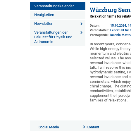
Veranstaltungskalender
Würzburg Semi
Neuigkeiten
Relaxation terms for rela
Newsletter
Datum:
15.10.2024, 14
Veranstalter:
Lehrstuhl für 
Veranstaltungen der
Vortragende:
Ioannis Matth
Fakultät für Physik und
Astronomie
In recent years, conden
While high-energy theory
momentum and electric ch
selected values. The asso
reversal invariance, whi
talk, I will resolve this 
hydrodynamic setting, I w
reversal invariance and 
semimetals, which enjoy
chiral charge. The distin
conductivities, establish
supplement the hydrodyna
families of relaxations.
Social Media
Kontakt