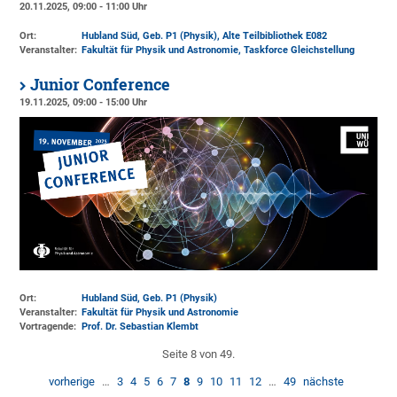
20.11.2025, 09:00 - 11:00 Uhr
Ort:
Hubland Süd, Geb. P1 (Physik)
, Alte Teilbibliothek E082
Veranstalter:
Fakultät für Physik und Astronomie
, Taskforce Gleichstellung
Junior Conference
19.11.2025, 09:00 - 15:00 Uhr
Ort:
Hubland Süd, Geb. P1 (Physik)
Veranstalter:
Fakultät für Physik und Astronomie
Vortragende:
Prof. Dr. Sebastian Klembt
Seite 8 von 49.
vorherige
…
3
4
5
6
7
8
9
10
11
12
…
49
nächste