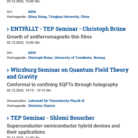
03.12.2025, 15:00 Uhr
Ort:
A034
Vortragende:
Qihua Xiong, Tsinghua University, China
ENTFÄLLT - TEP Seminar - Christoph Brüne
Growth of antiferromagnetic thin films
02.12.2025, 15:00 Uhr
Ort:
A034
Vortragende:
Christoph Brüne, University of Trondheim, Norway
Würzburg Seminar on Quantum Field Theory
and Gravity
Conformal to confining SQFTs through holography
02.12.2025, 14:15 - 15:15 Uhr
Veranstalter:
Lehrstuhl für Theoretische Physik III
Vortragende:
Dimitrios Chatzis
TEP Seminar - Shlomi Bouscher
Superconductor-semiconductor hybrid devices and
their applications
02.12.2025, 11:00 Uhr