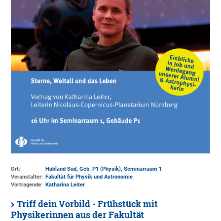
Ort:
Hubland Süd, Geb. P1 (Physik)
, Seminarraum 1
Veranstalter:
Fakultät für Physik und Astronomie
Vortragende:
Katharina Leiter
Triff dein Vorbild - Frühstück mit
Physikerinnen aus der Fakultät