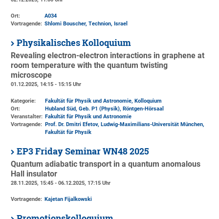
Ort:
A034
Vortragende:
Shlomi Bouscher, Technion, Israel
Physikalisches Kolloquium
Revealing electron-electron interactions in graphene at
room temperature with the quantum twisting
microscope
01.12.2025, 14:15 - 15:15 Uhr
Kategorie:
Fakultät für Physik und Astronomie, Kolloquium
Ort:
Hubland Süd, Geb. P1 (Physik)
, Röntgen-Hörsaal
Veranstalter:
Fakultät für Physik und Astronomie
Vortragende:
Prof. Dr. Dmitri Efetov, Ludwig-Maximilians-Universität München,
Fakultät für Physik
EP3 Friday Seminar WN48 2025
Quantum adiabatic transport in a quantum anomalous
Hall insulator
28.11.2025, 15:45 - 06.12.2025, 17:15 Uhr
Vortragende:
Kajetan Fijalkowski
Promotionskolloquium