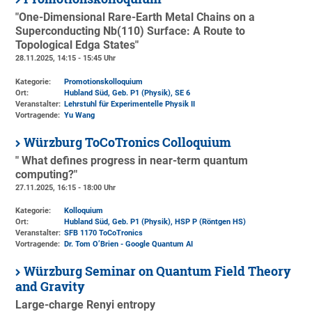
"One-Dimensional Rare-Earth Metal Chains on a
Superconducting Nb(110) Surface: A Route to
Topological Edga States"
28.11.2025, 14:15 - 15:45 Uhr
Kategorie:
Promotionskolloquium
Ort:
Hubland Süd, Geb. P1 (Physik)
, SE 6
Veranstalter:
Lehrstuhl für Experimentelle Physik II
Vortragende:
Yu Wang
Würzburg ToCoTronics Colloquium
" What defines progress in near-term quantum
computing?"
27.11.2025, 16:15 - 18:00 Uhr
Kategorie:
Kolloquium
Ort:
Hubland Süd, Geb. P1 (Physik)
, HSP P (Röntgen HS)
Veranstalter:
SFB 1170 ToCoTronics
Vortragende:
Dr. Tom O’Brien - Google Quantum AI
Würzburg Seminar on Quantum Field Theory
and Gravity
Large-charge Renyi entropy