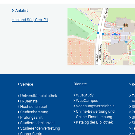
Anfahrt
Hubland Süd, Geb. P1
Dienste
Service
K
WueStudy
Universitätsbibliothek
T
WueCampus
IT-Dienste
A
Vorlesungsverzeichnis
Hochschulsport
S
Online-Bewerbung und
Studienberatung
P
Online-Einschreibung
Prüfungsamt
S
Katalog der Bibliothek
Studierendenkanzlei
S
Studierendenvertretung
T
Career Centre
Hi