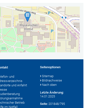
Seitenoptionen
ontakt
Sitemap
elefon- und
Bildnachweise
dressverzeichnis
Nach oben
tandorte und Anfahrt
resse
Letzte Änderung:
tudienberatung
14.01.2025
törungsannahme
echnischer Betrieb
Seite:
201848/795
lfe im Notfall