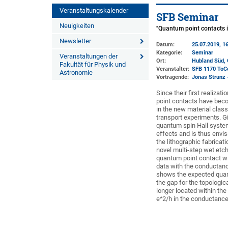
Veranstaltungskalender
SFB Seminar
Neuigkeiten
"Quantum point contacts 
Newsletter
Datum:
25.07.2019, 16
Kategorie:
Seminar
Veranstaltungen der
Ort:
Hubland Süd, 
Fakultät für Physik und
Veranstalter:
SFB 1170 ToC
Astronomie
Vortragende:
Jonas Strunz 
Since their first realiz
point contacts have beco
in the new material class
transport experiments. Gi
quantum spin Hall system 
effects and is thus envi
the lithographic fabricat
novel multi-step wet etc
quantum point contact wi
data with the conductanc
shows the expected quanti
the gap for the topologic
longer located within the
e^2/h in the conductance.