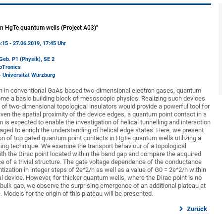
in HgTe quantum wells (Project A03)"
:15 - 27.06.2019, 17:45 Uhr
Geb. P1 (Physik)
, SE 2
oTronics
- Universität Würzburg
ation in conventional GaAs-based two-dimensional electron gases, quantum
me a basic building block of mesoscopic physics. Realizing such devices
 of two-dimensional topological insulators would provide a powerful tool for
ven the spatial proximity of the device edges, a quantum point contact in a
is expected to enable the investigation of helical tunnelling and interaction
saged to enrich the understanding of helical edge states. Here, we present
ion of top gated quantum point contacts in HgTe quantum wells utilizing a
hing technique. We examine the transport behaviour of a topological
th the Dirac point located within the band gap and compare the acquired
e of a trivial structure. The gate voltage dependence of the conductance
zation in integer steps of 2e^2/h as well as a value of G0 = 2e^2/h within
al device. However, for thicker quantum wells, where the Dirac point is no
 bulk gap, we observe the surprising emergence of an additional plateau at
 Models for the origin of this plateau will be presented.
Zurück