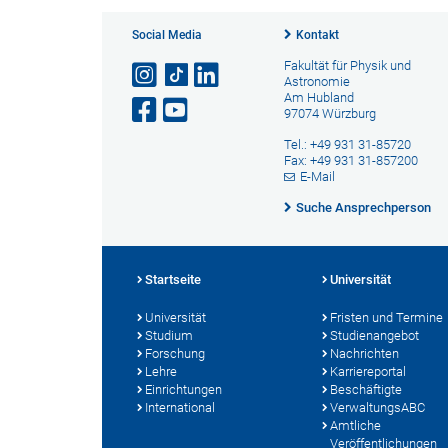
Social Media
Kontakt
Fakultät für Physik und
Astronomie
Am Hubland
97074 Würzburg
Tel.: +49 931 31-85720
Fax: +49 931 31-857200
E-Mail
Suche Ansprechperson
Startseite
Universität
Universität
Fristen und Termine
Studium
Studienangebot
Forschung
Nachrichten
Lehre
Karriereportal
Einrichtungen
Beschäftigte
International
VerwaltungsABC
Amtliche
Veröffentlichungen