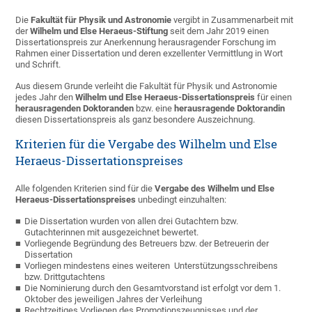
Die
Fakultät für Physik und Astronomie
vergibt in Zusammenarbeit mit
der
Wilhelm und Else Heraeus-Stiftung
seit dem Jahr 2019 einen
Dissertationspreis zur Anerkennung herausragender Forschung im
Rahmen einer Dissertation und deren exzellenter Vermittlung in Wort
und Schrift.
Aus diesem Grunde verleiht die Fakultät für Physik und Astronomie
jedes Jahr den
Wilhelm und Else Heraeus-Dissertationspreis
für einen
herausragenden Doktoranden
bzw. eine
herausragende Doktorandin
diesen Dissertationspreis als ganz besondere Auszeichnung.
Kriterien für die Vergabe des Wilhelm und Else
Heraeus-Dissertationspreises
Alle folgenden Kriterien sind für die
Vergabe des Wilhelm und Else
Heraeus-Dissertationspreises
unbedingt einzuhalten:
Die Dissertation wurden von allen drei Gutachtern bzw.
Gutachterinnen mit ausgezeichnet bewertet.
Vorliegende Begründung des Betreuers bzw. der Betreuerin der
Dissertation
Vorliegen mindestens eines weiteren Unterstützungsschreibens
bzw. Drittgutachtens
Die Nominierung durch den Gesamtvorstand ist erfolgt vor dem 1.
Oktober des jeweiligen Jahres der Verleihung
Rechtzeitiges Vorliegen des Promotionszeugnisses und der