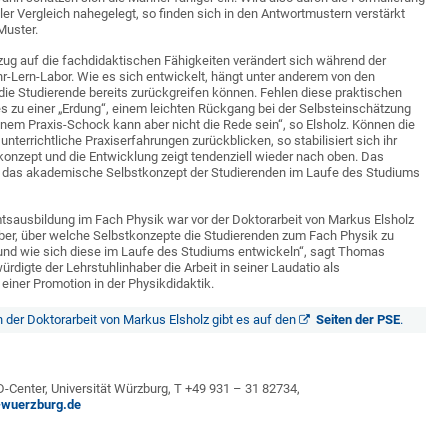
ler Vergleich nahegelegt, so finden sich in den Antwortmustern verstärkt
Muster.
ug auf die fachdidaktischen Fähigkeiten verändert sich während der
hr-Lern-Labor. Wie es sich entwickelt, hängt unter anderem von den
die Studierende bereits zurückgreifen können. Fehlen diese praktischen
s zu einer „Erdung“, einem leichten Rückgang bei der Selbsteinschätzung
inem Praxis-Schock kann aber nicht die Rede sein“, so Elsholz. Können die
unterrichtliche Praxiserfahrungen zurückblicken, so stabilisiert sich ihr
onzept und die Entwicklung zeigt tendenziell wieder nach oben. Das
ch das akademische Selbstkonzept der Studierenden im Laufe des Studiums
tsausbildung im Fach Physik war vor der Doktorarbeit von Markus Elsholz
ber, über welche Selbstkonzepte die Studierenden zum Fach Physik zu
 und wie sich diese im Laufe des Studiums entwickeln“, sagt Thomas
rdigte der Lehrstuhlinhaber die Arbeit in seiner Laudatio als
einer Promotion in der Physikdidaktik.
n der Doktorarbeit von Markus Elsholz gibt es auf den
Seiten der PSE
.
D-Center, Universität Würzburg, T +49 931 – 31 82734,
-wuerzburg.de