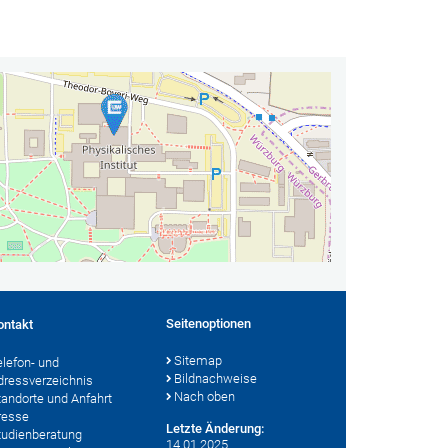
Seitenoptionen
ontakt
Sitemap
elefon- und
Bildnachweise
dressverzeichnis
Nach oben
tandorte und Anfahrt
resse
Letzte Änderung:
tudienberatung
14.01.2025