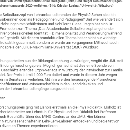
wurde von Univizepräsidentin Ulrike Holzgrabe (links) und Holger Schumacher (Ergon-
sforschungspreis 2020 verliehen. (Bild: Kristian Lozina / Universität Würzburg)
 Selbstkonzept von Lehramtsstudierenden der Physik? Sehen sie sich
hysikerinnen oder als Pädagoginnen und Pädagogen? Und wie verändert sich
erfahrungen mit Schülerinnen und Schülern? Diese Fragen hat sich Dr.
er Promotion zum Thema „Das Akademische Selbstkonzept angehender
l ihrer professionellen Identität – Dimensionalität und Veränderung während
ase“ gestellt. Mit diesem brandaktuellen Thema hat er nicht nur wichtige
sikdidaktik gesammelt, sondern er wurde am vergangenen Mittwoch auch
ngspreis der Julius-Maximilians-Universität (JMU) Würzburg
ungsarbeiten aus der Bildungsforschung zu würdigen, vergibt die JMU seit
n Bildungsforschungspreis. Möglich gemacht hat dies eine Spende von
Geschäftsleiter des Ergon-Verlags in Würzburg, der inzwischen zur Familie
t. Der Preis ist mit 1.000 Euro dotiert und wurde in diesem Jahr wegen
n im Senatssaal verliehen. Mit ihm werden herausragende Promotionen
ftlerinnen und -wissenschaftlern in den Fachdidaktiken und
en der Lehramtsstudiengänge ausgezeichnet.
ter
rschungspreis ging mit Elsholz erstmals an die Physikdidaktik. Elsholz ist
cher Mitarbeiter am Lehrstuhl für Physik und ihre Didaktik bei Professor
 auch Geschäftsführer des M!ND-Centers an der JMU. Hier können
r Naturwissenschaften in Lehr-Lern-Laboren entdecken und begleitet von
 diversen Themen experimentieren.