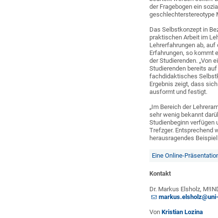
der Fragebogen ein sozia
geschlechterstereotype 
Das Selbstkonzept in Bez
praktischen Arbeit im Le
Lehrerfahrungen ab, auf 
Erfahrungen, so kommt e
der Studierenden. „Von e
Studierenden bereits auf 
fachdidaktisches Selbstk
Ergebnis zeigt, dass si
ausformt und festigt.
„Im Bereich der Lehreram
sehr wenig bekannt darü
Studienbeginn verfügen
Trefzger. Entsprechend wü
herausragendes Beispiel 
Eine Online-Präsentatio
Kontakt
Dr. Markus Elsholz, M!IN
markus.elsholz@uni
Von
Kristian Lozina