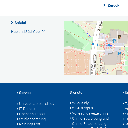
Zurück
Anfahrt
Hubland Süd, Geb. P1
Dienste
Service
K
WueStudy
Universitätsbibliothek
T
WueCampus
IT-Dienste
A
Vorlesungsverzeichnis
Hochschulsport
S
Online-Bewerbung und
Studienberatung
P
Online-Einschreibung
Prüfungsamt
S