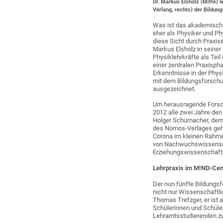
Dr. Markus Elsholz (Mitte) 
Verlang, rechts) der Bildung
Was ist das akademische
eher als Physiker und P
diese Sicht durch Praxis
Markus Elsholz in sein
Physiklehrkräfte als Tei
einer zentralen Praxisph
Erkenntnisse in der Phy
mit dem Bildungsforschu
ausgezeichnet.
Um herausragende Forsch
2012 alle zwei Jahre de
Holger Schumacher, dem 
des Nomos-Verlages gehör
Corona im kleinen Rahme
von Nachwuchswissenscha
Erziehungswissenschaft
Lehrpraxis im M!ND-Cen
Der nun fünfte Bildungsfo
nicht nur Wissenschaftli
Thomas Trefzger, er ist
Schülerinnen und Schüle
Lehramtsstudierenden zu