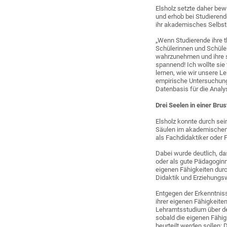
Elsholz setzte daher be
und erhob bei Studierend
ihr akademisches Selbstk
„Wenn Studierende ihre t
Schülerinnen und Schüler
wahrzunehmen und ihre su
spannend! Ich wollte sie
lernen, wie wir unsere Le
empirische Untersuchung
Datenbasis für die Analy
Drei Seelen in einer Brus
Elsholz konnte durch sei
Säulen im akademischen S
als Fachdidaktiker oder 
Dabei wurde deutlich, da
oder als gute Pädagogin
eigenen Fähigkeiten dur
Didaktik und Erziehungs
Entgegen der Erkenntniss
ihrer eigenen Fähigkeite
Lehramtsstudium über de
sobald die eigenen Fähig
beurteilt werden sollen: