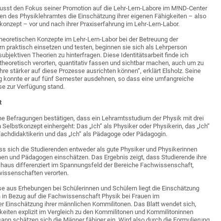
wusst den Fokus seiner Promotion auf die Lehr-Lern-Labore im M!ND-Center
en des Physiklehramtes die Einschätzung ihrer eigenen Fähigkeiten – also
onzept – vor und nach ihrer Praxiserfahrung im Lehr-Lern-Labor.
heoretischen Konzepte im Lehr-Lern-Labor bei der Betreuung der
n praktisch einsetzen und testen, beginnen sie sich als Lehrperson
bjektiven Theorien zu hinterfragen. Diese Identitätsarbeit finde ich
 theoretisch verorten, quantitativ fassen und sichtbar machen, auch um zu
hre stärker auf diese Prozesse ausrichten können“, erklärt Elsholz. Seine
 konnte er auf fünf Semester ausdehnen, so dass eine umfangreiche
se zur Verfügung stand.
t
ne Befragungen bestätigen, dass ein Lehramtsstudium der Physik mit drei
elbstkonzept einhergeht: Das „Ich“ als Physiker oder Physikerin, das „Ich“
Fachdidaktikerin und das „Ich“ als Pädagoge oder Pädagogin.
ss sich die Studierenden entweder als gute Physiker und Physikerinnen
nen und Pädagogen einschätzen. Das Ergebnis zeigt, dass Studierende ihre
chaus differenziert im Spannungsfeld der Bereiche Fachwissenschaft,
wissenschaften verorten.
e aus Erhebungen bei Schülerinnen und Schülern liegt die Einschätzung
n in Bezug auf die Fachwissenschaft Physik bei Frauen im
r Einschätzung ihrer männlichen Kommilitonen. Das Blatt wendet sich,
keiten explizit im Vergleich zu den Kommilitonen und Kommilitoninnen
 Dann schätzen sich die Männer fähiger ein. Wird also durch die Formulierung