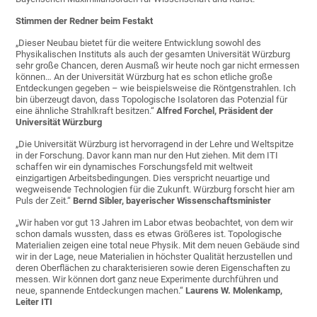
Stimmen der Redner beim Festakt
„Dieser Neubau bietet für die weitere Entwicklung sowohl des
Physikalischen Instituts als auch der gesamten Universität Würzburg
sehr große Chancen, deren Ausmaß wir heute noch gar nicht ermessen
können… An der Universität Würzburg hat es schon etliche große
Entdeckungen gegeben – wie beispielsweise die Röntgenstrahlen. Ich
bin überzeugt davon, dass Topologische Isolatoren das Potenzial für
eine ähnliche Strahlkraft besitzen.“
Alfred Forchel, Präsident der
Universität Würzburg
„Die Universität Würzburg ist hervorragend in der Lehre und Weltspitze
in der Forschung. Davor kann man nur den Hut ziehen. Mit dem ITI
schaffen wir ein dynamisches Forschungsfeld mit weltweit
einzigartigen Arbeitsbedingungen. Dies verspricht neuartige und
wegweisende Technologien für die Zukunft. Würzburg forscht hier am
Puls der Zeit.“
Bernd Sibler, bayerischer Wissenschaftsminister
„Wir haben vor gut 13 Jahren im Labor etwas beobachtet, von dem wir
schon damals wussten, dass es etwas Größeres ist. Topologische
Materialien zeigen eine total neue Physik. Mit dem neuen Gebäude sind
wir in der Lage, neue Materialien in höchster Qualität herzustellen und
deren Oberflächen zu charakterisieren sowie deren Eigenschaften zu
messen. Wir können dort ganz neue Experimente durchführen und
neue, spannende Entdeckungen machen.“
Laurens W. Molenkamp,
Leiter ITI