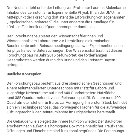
Der Neubau steht unter der Leitung von Professor Laurens Molenkamp,
Inhaber des Lehrstuhls für Experimentelle Physik III an der JMU. Im
Mittelpunkt der Forschung dort steht die Erforschung von sogenannten
„Topologischen Isolatoren“, die unter anderem die Grundlage für
künftige Elektronik und Quantencomputer darstellen.
Der Forschungsbau bietet den Wissenschaftlerinnen und
Wissenschaftlern Laborräume zur Herstellung elektronischer
Bauelemente unter Reinraumbedingungen sowie Experimentierhallen
für physikalische Untersuchungen. Der Wissenschaftsrat hat diesen
Forschungsbau im Jahr 2015 befürwortet; die förderfähigen
Gesamtkosten werden durch den Bund und den Freistaat Bayern
getragen.
Bauliche Konzeption
Der Forschungsbau besteht aus drei oberirdischen Geschossen und
einem teilunterkellerten Untergeschoss mit Platz für Labore und
zugehörige Nebenräume auf rund 640 Quadratmetern Nutzfläche –
rund 385 Quadratmeter davon in Reinraumqualität. Weitere rund 400
Quadratmeter stehen für Büros zur Verfügung. Im ersten Stock befindet
sich ein Technikgeschoss, das vorwiegend Flächen für die aufwendige
Lüftungstechnik der Reinraumlabore im Erdgeschoss bereitstellt.
Die Gebäudehülle spiegelt die innere Funktion wieder: Der Baukörper
erscheint nach außen als homogene Box mit einheitlicher Traufkante.
Öffnungen und Einschnitte sind funktional begründet. Die Forschungs-