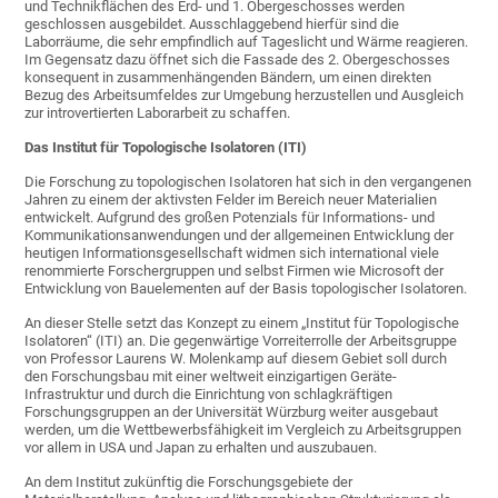
und Technikflächen des Erd- und 1. Obergeschosses werden
geschlossen ausgebildet. Ausschlaggebend hierfür sind die
Laborräume, die sehr empfindlich auf Tageslicht und Wärme reagieren.
Im Gegensatz dazu öffnet sich die Fassade des 2. Obergeschosses
konsequent in zusammenhängenden Bändern, um einen direkten
Bezug des Arbeitsumfeldes zur Umgebung herzustellen und Ausgleich
zur introvertierten Laborarbeit zu schaffen.
Das Institut für Topologische Isolatoren (ITI)
Die Forschung zu topologischen Isolatoren hat sich in den vergangenen
Jahren zu einem der aktivsten Felder im Bereich neuer Materialien
entwickelt. Aufgrund des großen Potenzials für Informations- und
Kommunikationsanwendungen und der allgemeinen Entwicklung der
heutigen Informationsgesellschaft widmen sich international viele
renommierte Forschergruppen und selbst Firmen wie Microsoft der
Entwicklung von Bauelementen auf der Basis topologischer Isolatoren.
An dieser Stelle setzt das Konzept zu einem „Institut für Topologische
Isolatoren“ (ITI) an. Die gegenwärtige Vorreiterrolle der Arbeitsgruppe
von Professor Laurens W. Molenkamp auf diesem Gebiet soll durch
den Forschungsbau mit einer weltweit einzigartigen Geräte-
Infrastruktur und durch die Einrichtung von schlagkräftigen
Forschungsgruppen an der Universität Würzburg weiter ausgebaut
werden, um die Wettbewerbsfähigkeit im Vergleich zu Arbeitsgruppen
vor allem in USA und Japan zu erhalten und auszubauen.
An dem Institut zukünftig die Forschungsgebiete der