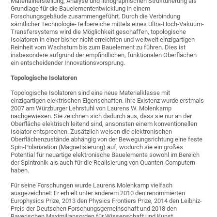
Materialherstellung, Analyse und lithographischen Strukturierung als
Grundlage für die Bauelemententwicklung in einem
Forschungsgebäude zusammengeführt. Durch die Verbindung
sämtlicher Technologie-Teilbereiche mittels eines Ultra-Hoch-Vakuum-
Transfersystems wird die Möglichkeit geschaffen, topologische
Isolatoren in einer bisher nicht erreichten und weltweit einzigartigen
Reinheit vom Wachstum bis zum Bauelement zu führen. Dies ist
insbesondere aufgrund der empfindlichen, funktionalen Oberflächen
ein entscheidender Innovationsvorsprung.
Topologische Isolatoren
Topologische Isolatoren sind eine neue Materialklasse mit
einzigartigen elektrischen Eigenschaften. Ihre Existenz wurde erstmals
2007 am Würzburger Lehrstuhl von Laurens W. Molenkamp
nachgewiesen. Sie zeichnen sich dadurch aus, dass sie nur an der
Oberfläche elektrisch leitend sind, ansonsten einem konventionellen
Isolator entsprechen. Zusätzlich weisen die elektronischen
Oberflächenzustände abhängig von der Bewegungsrichtung eine feste
Spin-Polarisation (Magnetisierung) auf, wodurch sie ein großes
Potential für neuartige elektronische Bauelemente sowohl im Bereich
der Spintronik als auch für die Realisierung von Quanten-Computern
haben.
Für seine Forschungen wurde Laurens Molenkamp vielfach
ausgezeichnet: Er erhielt unter anderem 2010 den renommierten
Europhysics Prize, 2013 den Physics Frontiers Prize, 2014 den Leibniz-
Preis der Deutschen Forschungsgemeinschaft und 2018 den
Bayerischen Maximiliansorden für Wissenschaft und Kunst.