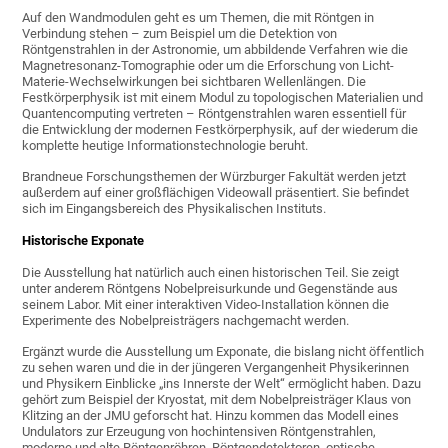
Auf den Wandmodulen geht es um Themen, die mit Röntgen in
Verbindung stehen – zum Beispiel um die Detektion von
Röntgenstrahlen in der Astronomie, um abbildende Verfahren wie die
Magnetresonanz-Tomographie oder um die Erforschung von Licht-
Materie-Wechselwirkungen bei sichtbaren Wellenlängen. Die
Festkörperphysik ist mit einem Modul zu topologischen Materialien und
Quantencomputing vertreten – Röntgenstrahlen waren essentiell für
die Entwicklung der modernen Festkörperphysik, auf der wiederum die
komplette heutige Informationstechnologie beruht.
Brandneue Forschungsthemen der Würzburger Fakultät werden jetzt
außerdem auf einer großflächigen Videowall präsentiert. Sie befindet
sich im Eingangsbereich des Physikalischen Instituts.
Historische Exponate
Die Ausstellung hat natürlich auch einen historischen Teil. Sie zeigt
unter anderem Röntgens Nobelpreisurkunde und Gegenstände aus
seinem Labor. Mit einer interaktiven Video-Installation können die
Experimente des Nobelpreisträgers nachgemacht werden.
Ergänzt wurde die Ausstellung um Exponate, die bislang nicht öffentlich
zu sehen waren und die in der jüngeren Vergangenheit Physikerinnen
und Physikern Einblicke „ins Innerste der Welt“ ermöglicht haben. Dazu
gehört zum Beispiel der Kryostat, mit dem Nobelpreisträger Klaus von
Klitzing an der JMU geforscht hat. Hinzu kommen das Modell eines
Undulators zur Erzeugung von hochintensiven Röntgenstrahlen,
moderne und alte Röntgenröhren, Röntgendetektoren, optische