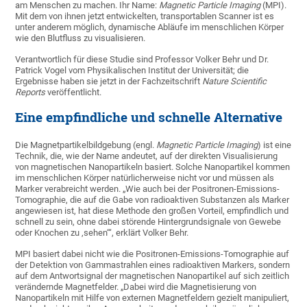
am Menschen zu machen. Ihr Name:
Magnetic Particle Imaging
(MPI).
Mit dem von ihnen jetzt entwickelten, transportablen Scanner ist es
unter anderem möglich, dynamische Abläufe im menschlichen Körper
wie den Blutfluss zu visualisieren.
Verantwortlich für diese Studie sind Professor Volker Behr und Dr.
Patrick Vogel vom Physikalischen Institut der Universität; die
Ergebnisse haben sie jetzt in der Fachzeitschrift
Nature Scientific
Reports
veröffentlicht.
Eine empfindliche und schnelle Alternative
Die Magnetpartikelbildgebung (engl.
Magnetic Particle Imaging
) ist eine
Technik, die, wie der Name andeutet, auf der direkten Visualisierung
von magnetischen Nanopartikeln basiert. Solche Nanopartikel kommen
im menschlichen Körper natürlicherweise nicht vor und müssen als
Marker verabreicht werden. „Wie auch bei der Positronen-Emissions-
Tomographie, die auf die Gabe von radioaktiven Substanzen als Marker
angewiesen ist, hat diese Methode den großen Vorteil, empfindlich und
schnell zu sein, ohne dabei störende Hintergrundsignale von Gewebe
oder Knochen zu ‚sehen‘“, erklärt Volker Behr.
MPI basiert dabei nicht wie die Positronen-Emissions-Tomographie auf
der Detektion von Gammastrahlen eines radioaktiven Markers, sondern
auf dem Antwortsignal der magnetischen Nanopartikel auf sich zeitlich
verändernde Magnetfelder. „Dabei wird die Magnetisierung von
Nanopartikeln mit Hilfe von externen Magnetfeldern gezielt manipuliert,