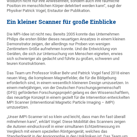
wodurch nicht nur ihre Anwesenheit, sondern auch ihre räumliche
Position im menschlichen Körper detektiert werden kann“, sagt der
Physiker Patrick Vogel, Erstautor der Publikation.
Ein kleiner Scanner für große Einblicke
Die MPI-Idee ist nicht neu. Bereits 2005 konnte das Unternehmen
Philips die ersten Bilder dieses neuartigen Ansatzes in einem kleinen
Demonstrator zeigen, der allerdings nur Proben von wenigen
Zentimetern Größe aufnehmen konnte. Und die Entwicklung von
Geräten, die sich zur Untersuchung von Menschen eigneten, erwies
sich schwieriger als gedacht und führte zu großen, schweren und
teuren Konstruktionen.
Das Team um Professor Volker Behr und Patrick Vogel fand 2018 einen
neuen Weg, die komplexen Magnetfelder, die für die Bildgebung
erforderlich sind, in einem wesentlich kleineren Design umzusetzen. In
einem mehrjährigen, von der Deutschen Forschungsgemeinschaft
(DFG) geförderten Forschungsprojekt gelang es den Wissenschaftlern,
das neuartige Konzept in einem gezielt für die Intervention entwickelten
MPI Scanner (interventional Magnetic Particle Imaging – iMPI)
umzusetzen.
„Unser iMPI-Scanner ist so klein und leicht, dass man ihn fast überall
mitnehmen kann“, erklärt Vogel. Diese Mobilität des Scanners zeigen
die Autoren eindrucksvoll in einer simultanen Echtzeitmessung im
Vergleich mit einem speziellen Röntgengerät, welches das
Standardgerät in der Angiographie in den Unikliniken ist. Das Team um