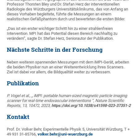
Professor Thorsten Bley und Dr. Stefan Herz der interventionellen
Radiologie des Würzburgers Universitätsklinikums, das von Anfang an
dieses Vorhaben begleitete, führte die Messungen an einem
realistischen Gefäßphantom durch und bewerteten die ersten Bilder.
„Das ist ein erster wichtiger Schritt hin zu einer strahlenfreien
Intervention. MPI hat das Potential diesen Bereich nachhaltig zu
verändern“, sagte Dr. Stefan Herz, Seniorautor der Publikation.
Nächste Schritte in der Forschung
Neben weiteren spannenden Messungen mit dem iMPI-Gerät, arbeiten
die beiden Physiker nun an einer Weiterentwicklung ihres Scanners.
Ziel ist dabei vor allem, die Bildqualität weiter zu verbessern.
Publikation
P. Vogel et al., „
iMPI: portable human-sized magnetic particle imaging
scanner for real-time endovascular interventions “, Nature Scientific
Reports, 13, 10472, 2023,
https://doi.org/10.1038/s41598-023-37351-2
Kontakt
Prof. Dr. Volker Behr, Experimentelle Physik 5, Universität Würzburg, T +
49 931 31-85766,
volker.behr@uni-wuerzburg.de