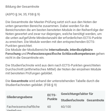
Bildung der Gesamtnote
(ASPO § 34, 35; FSB § 9)
Die Gesamtnote der Master-Prüfung setzt sich aus den Noten der
unten genannten Bereiche zusammen. Dabei werden für die
Bereichsnoten die am besten benoteten Module in der Reihenfolge der
Noten gewertet und zwar nur diejenigen, welche benötigt werden, um
die unten aufgeführte Mindestanzahl der erforderlichen ECTS-Punkte
zu erreichen. Die Module werden mit den entsprechenden ECTS-
Punkten gewichtet.
Die Module der Modulbereiche
Internationale, interdisziplinäre
Forschung
und
Professionsspezifische Schlüsselkompetenzen
gehen
nicht in die Gesamtnote ein.
Die Studienfachnote wird aus dem nach ECTS-Punkten gewichteten
Durchschnitt (arithmetisches Mittel) der Noten der einzelnen Module
mit benoteten Prüfungen gebildet.
Die
Gesamtnote
wird anhand der untenstehenden Tabelle durch die
Studienfachnoten gebildet. (FSB § 9)
Gewichtungsfaktor für
ECTS-
Gliederungsebene
Punkte
Studienfachnote
Gesamtnote
Fachwissenschaftliche
60
60/100
Vertiefung