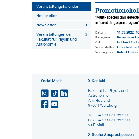
Veranstaltungskalender
Promotionskol
Neuigkeiten
"Multi-species gas detect
infrared fingerprint region
Newsletter
Datum:
11.03.2022, 10
Veranstaltungen der
Kategorie:
Promotionsko
Fakultät für Physik und
Ort:
Hubland Süd, 
Astronomie
Veranstalter:
Lehrstuhl für
Vortragende:
Robert Heinri
Social Media
Kontakt
Fakultät für Physik und
Astronomie
Am Hubland
97074 Würzburg
Tel.: +49 931 31-85720
Fax: +49 931 31-857200
E-Mail
Suche Ansprechperson