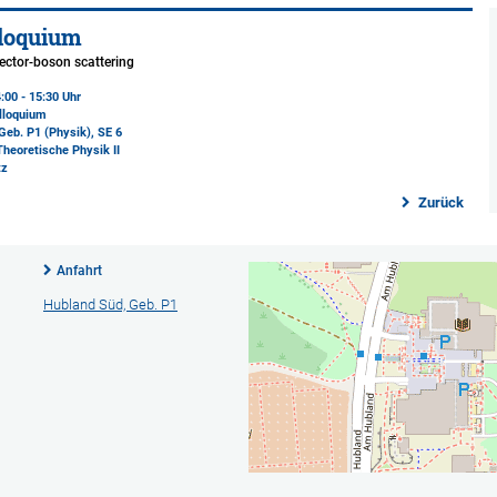
loquium
vector-boson scattering
:00 - 15:30 Uhr
lloquium
Geb. P1 (Physik)
, SE 6
Theoretische Physik II
tz
Zurück
Anfahrt
Hubland Süd, Geb. P1