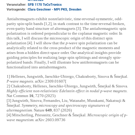
Veranstalter:
SFB 1170 ToCoTronics
Vortragende:
Clara Geschner - MPI PKS, Dresden
Antialtermagnets exhibit nonrelativistic, time-reversal-symmetric, odd-
parity spin-split bands [1,2], in stark contrast to the time-reversal-broken,
even-parity band structure of altermagnets [3]. The antialtermagnetic spin
polarization is ordered perpendicular to the coplanar magnetic order. In
this talk, I will discuss the microscopic origin of this distinct spin
polarization [4]. I will show that the
p
-wave spin polarization can be
analytically related to the cross product of the magnetic moments and
arises from a hidden direct-space order. Our analytical insights provide
guiding principles for realizing large spin splittings and strongly spin-
polarized bands. Finally, I will illustrate how antiferromagnets can be
functionalized into antialtermagnets.
1] Hellenes, Jungwirth, Jaeschke-Ubiergo, Chakraborty, Sinova & Šmejkal.
P-wave magnets
. arXiv:2309.01607[
2] Chakraborty, Hellenes, Jaeschke-Ubiergo, Jungwirth, Šmejkal & Sinova
.
Highly efficient non-relativistic Edelstein effect in nodal
p-wave magnets
.
Nat Commun
16
, 7270 (2025)
[3] Jungwirth, Sinova, Fernandes, Liu, Watanabe, Murakami, Nakatsuji &
Šmejkal.
Symmetry, microscopy and spectroscopy signatures of
altermagnetism.
Nature
649
, 837 (2026)
[4] Mitscherling, Priessnitz, Geschner & Šmejkal.
Microscopic origin of p-
wave magnetism
. arXiv:2603.09736