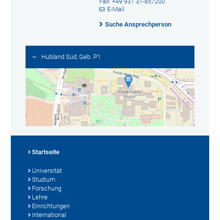
Fax: +49 931 31-857200
E-Mail
Suche Ansprechperson
Hubland Süd, Geb. P1
Startseite
Universität
Studium
Forschung
Lehre
Einrichtungen
International