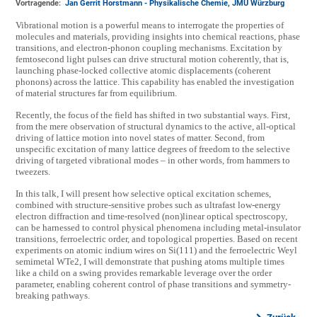
Vortragende:
Jan Gerrit Horstmann - Physikalische Chemie, JMU Würzburg
Vibrational motion is a powerful means to interrogate the properties of
molecules and materials, providing insights into chemical reactions, phase
transitions, and electron-phonon coupling mechanisms. Excitation by
femtosecond light pulses can drive structural motion coherently, that is,
launching phase-locked collective atomic displacements (coherent
phonons) across the lattice. This capability has enabled the investigation
of material structures far from equilibrium.
Recently, the focus of the field has shifted in two substantial ways. First,
from the mere observation of structural dynamics to the active, all-optical
driving of lattice motion into novel states of matter. Second, from
unspecific excitation of many lattice degrees of freedom to the selective
driving of targeted vibrational modes – in other words, from hammers to
tweezers.
In this talk, I will present how selective optical excitation schemes,
combined with structure-sensitive probes such as ultrafast low-energy
electron diffraction and time-resolved (non)linear optical spectroscopy,
can be harnessed to control physical phenomena including metal-insulator
transitions, ferroelectric order, and topological properties. Based on recent
experiments on atomic indium wires on Si(111) and the ferroelectric Weyl
semimetal WTe2, I will demonstrate that pushing atoms multiple times
like a child on a swing provides remarkable leverage over the order
parameter, enabling coherent control of phase transitions and symmetry-
breaking pathways.