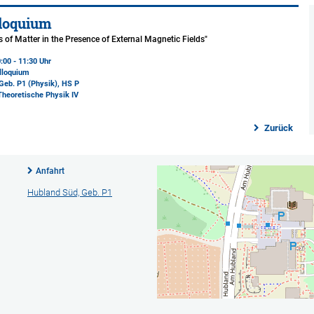
loquium
s of Matter in the Presence of External Magnetic Fields"
:00 - 11:30 Uhr
lloquium
Geb. P1 (Physik)
, HS P
 Theoretische Physik IV
Zurück
Anfahrt
Hubland Süd, Geb. P1