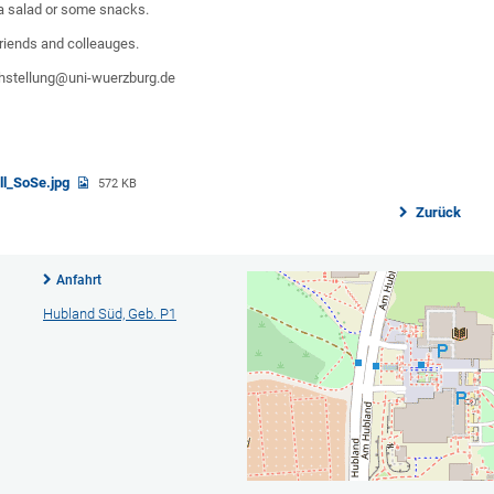
 a salad or some snacks.
friends and colleauges.
ichstellung@uni-wuerzburg.de
ll_SoSe.jpg
572 KB
Zurück
Anfahrt
Hubland Süd, Geb. P1