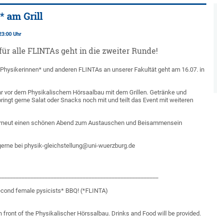
 am Grill
23:00 Uhr
für alle FLINTAs geht in die zweiter Runde!
le Physikerinnen* und anderen FLINTAs an unserer Fakultät geht am 16.07. in
hr vor dem Physikalischem Hörsaalbau mit dem Grillen. Getränke und
 bringt gerne Salat oder Snacks noch mit und teilt das Event mit weiteren
rneut einen schönen Abend zum Austauschen und Beisammensein
gerne bei physik-gleichstellung@uni-wuerzburg.de
_______________________________________________________
econd female pysicists* BBQ! (*FLINTA)
in front of the Physikalischer Hörssalbau. Drinks and Food will be provided.