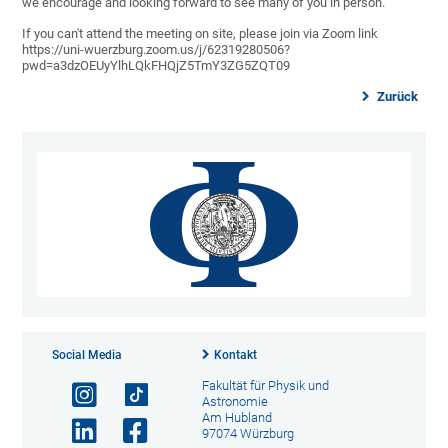
we encourage and looking forward to see many of you in person.
If you can't attend the meeting on site, please join via Zoom link
https://uni-wuerzburg.zoom.us/j/62319280506?
pwd=a3dzOEUyYlhLQkFHQjZ5TmY3ZG5ZQT09
Zurück
Social Media
Kontakt
Fakultät für Physik und
Astronomie
Am Hubland
97074 Würzburg