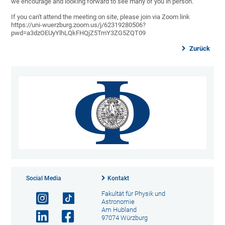
we encourage and looking forward to see many of you in person.
If you can't attend the meeting on site, please join via Zoom link
https://uni-wuerzburg.zoom.us/j/62319280506?
pwd=a3dzOEUyYlhLQkFHQjZ5TmY3ZG5ZQT09
Zurück
Social Media
Kontakt
Fakultät für Physik und
Astronomie
Am Hubland
97074 Würzburg