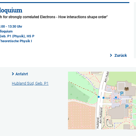
loquium
ch for strongly correlated Electrons - How interactions shape order"
:00 - 13:30 Uhr
lloquium
Geb. P1 (Physik)
, HS P
Theoretische Physik I
Zurück
Anfahrt
Hubland Süd, Geb. P1