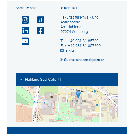
Social Media
Kontakt
Fakultät für Physik und
Astronomie
Am Hubland
97074 Würzburg
Tel.: +49 931 31-85720
Fax: +49 931 31-857200
E-Mail
Suche Ansprechperson
Hubland Süd, Geb. P1