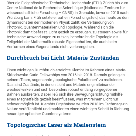
über die Eidgenössische Technische Hochschule (ETH) Zürich bis zum
Centre National de la Recherche Scientifique (Nationales Zentrum für
wissenschaftliche Forschung – CNRS) in Grenoble, bevor er 2015 nach
Würzburg kam. Früh setzte er auf ein Forschungsfeld, das heute zu den
dynamischsten der modernen Physik zählt: die Verbindung von
Photonik, Quantenmaterialien und Topologie. Während sich die
Photonik damit befasst, Licht gezielt zu erzeugen, zu steuern sowie für
technische Anwendungen zu nutzen, beschreibt die Topologie als
Teilgebiet der Mathematik robuste Eigenschaften, die auch beim
Verformen eines Gegenstands nicht verlorengehen.
Durchbruch bei Licht-Materie-Zuständen
Einen wichtigen Durchbruch erreichte Klembt im Rahmen eines Marie-
Skłodowska-Curie-Fellowships von 2016 bis 2018. Damals gelang es
seinem Team, sogenannte „topologische Polaritonen“ zu realisieren.
Das sind Zustände, in denen Licht und Materie eng miteinander
wechselwirken und sich besonders robust entlang vorgegebener
Bahnen ausbreiten. Dabei ließ sich ihre Bewegungsrichtung mithilfe
eines Magnetfelds gezielt beeinflussen, was mit reinem Licht nur
schwer möglich ist. Klembts Ergebnisse wurden 2018 im Fachmagazin
Nature veröffentlicht und markierten einen wichtigen Schritt in Richtung
neuartiger optischer Quantensysteme.
Topologischer Laser als Meilenstein