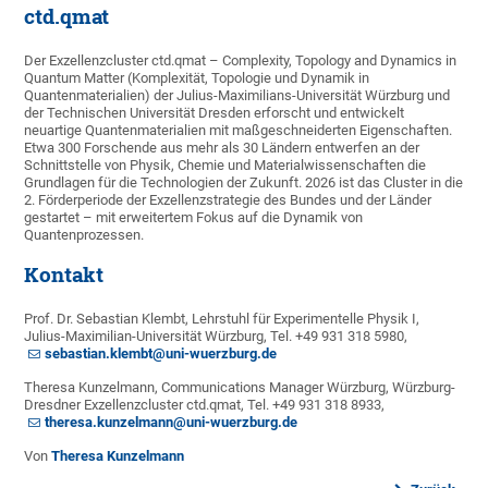
ctd.qmat
Der Exzellenzcluster ctd.qmat – Complexity, Topology and Dynamics in
Quantum Matter (Komplexität, Topologie und Dynamik in
Quantenmaterialien) der Julius-Maximilians-Universität Würzburg und
der Technischen Universität Dresden erforscht und entwickelt
neuartige Quantenmaterialien mit maßgeschneiderten Eigenschaften.
Etwa 300 Forschende aus mehr als 30 Ländern entwerfen an der
Schnittstelle von Physik, Chemie und Materialwissenschaften die
Grundlagen für die Technologien der Zukunft. 2026 ist das Cluster in die
2. Förderperiode der Exzellenzstrategie des Bundes und der Länder
gestartet – mit erweitertem Fokus auf die Dynamik von
Quantenprozessen.
Kontakt
Prof. Dr. Sebastian Klembt, Lehrstuhl für Experimentelle Physik I,
Julius-Maximilian-Universität Würzburg, Tel. +49 931 318 5980,
sebastian.klembt@uni-wuerzburg.de
Theresa Kunzelmann, Communications Manager Würzburg, Würzburg-
Dresdner Exzellenzcluster ctd.qmat, Tel. +49 931 318 8933,
theresa.kunzelmann@uni-wuerzburg.de
Von
Theresa Kunzelmann