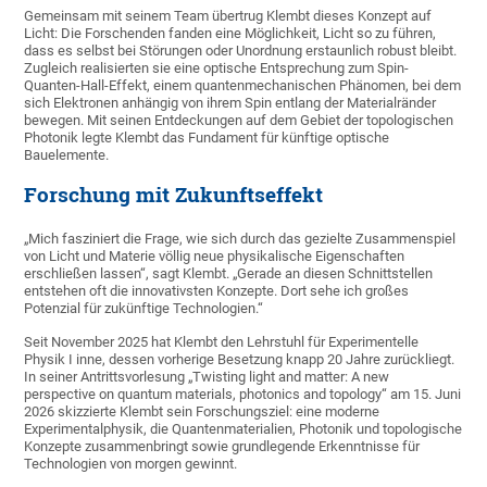
Gemeinsam mit seinem Team übertrug Klembt dieses Konzept auf
Licht: Die Forschenden fanden eine Möglichkeit, Licht so zu führen,
dass es selbst bei Störungen oder Unordnung erstaunlich robust bleibt.
Zugleich realisierten sie eine optische Entsprechung zum Spin-
Quanten-Hall-Effekt, einem quantenmechanischen Phänomen, bei dem
sich Elektronen anhängig von ihrem Spin entlang der Materialränder
bewegen. Mit seinen Entdeckungen auf dem Gebiet der topologischen
Photonik legte Klembt das Fundament für künftige optische
Bauelemente.
Forschung mit Zukunftseffekt
„Mich fasziniert die Frage, wie sich durch das gezielte Zusammenspiel
von Licht und Materie völlig neue physikalische Eigenschaften
erschließen lassen“, sagt Klembt. „Gerade an diesen Schnittstellen
entstehen oft die innovativsten Konzepte. Dort sehe ich großes
Potenzial für zukünftige Technologien.“
Seit November 2025 hat Klembt den Lehrstuhl für Experimentelle
Physik I inne, dessen vorherige Besetzung knapp 20 Jahre zurückliegt.
In seiner Antrittsvorlesung „Twisting light and matter: A new
perspective on quantum materials, photonics and topology“ am 15. Juni
2026 skizzierte Klembt sein Forschungsziel: eine moderne
Experimentalphysik, die Quantenmaterialien, Photonik und topologische
Konzepte zusammenbringt sowie grundlegende Erkenntnisse für
Technologien von morgen gewinnt.