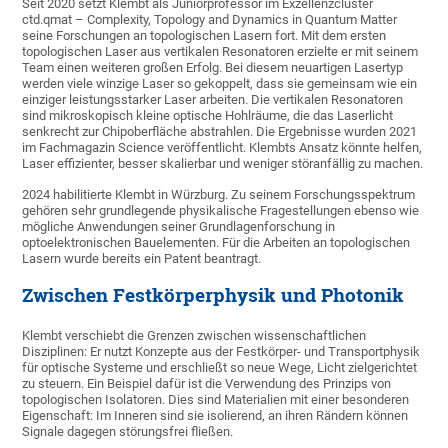
Seit 2020 setzt Klembt als Juniorprofessor im Exzellenzcluster
ctd.qmat – Complexity, Topology and Dynamics in Quantum Matter
seine Forschungen an topologischen Lasern fort. Mit dem ersten
topologischen Laser aus vertikalen Resonatoren erzielte er mit seinem
Team einen weiteren großen Erfolg. Bei diesem neuartigen Lasertyp
werden viele winzige Laser so gekoppelt, dass sie gemeinsam wie ein
einziger leistungsstarker Laser arbeiten. Die vertikalen Resonatoren
sind mikroskopisch kleine optische Hohlräume, die das Laserlicht
senkrecht zur Chipoberfläche abstrahlen. Die Ergebnisse wurden 2021
im Fachmagazin Science veröffentlicht. Klembts Ansatz könnte helfen,
Laser effizienter, besser skalierbar und weniger störanfällig zu machen.
2024 habilitierte Klembt in Würzburg. Zu seinem Forschungsspektrum
gehören sehr grundlegende physikalische Fragestellungen ebenso wie
mögliche Anwendungen seiner Grundlagenforschung in
optoelektronischen Bauelementen. Für die Arbeiten an topologischen
Lasern wurde bereits ein Patent beantragt.
Zwischen Festkörperphysik und Photonik
Klembt verschiebt die Grenzen zwischen wissenschaftlichen
Disziplinen: Er nutzt Konzepte aus der Festkörper- und Transportphysik
für optische Systeme und erschließt so neue Wege, Licht zielgerichtet
zu steuern. Ein Beispiel dafür ist die Verwendung des Prinzips von
topologischen Isolatoren. Dies sind Materialien mit einer besonderen
Eigenschaft: Im Inneren sind sie isolierend, an ihren Rändern können
Signale dagegen störungsfrei fließen.