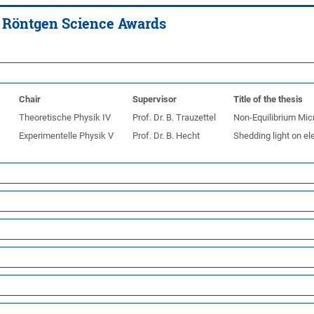
e Röntgen Science Awards
Chair
Supervisor
Title of the thesis
i
Theoretische Physik IV
Prof. Dr. B. Trauzettel
Non-Equilibrium Mi
Experimentelle Physik V
Prof. Dr. B. Hecht
Shedding light on e