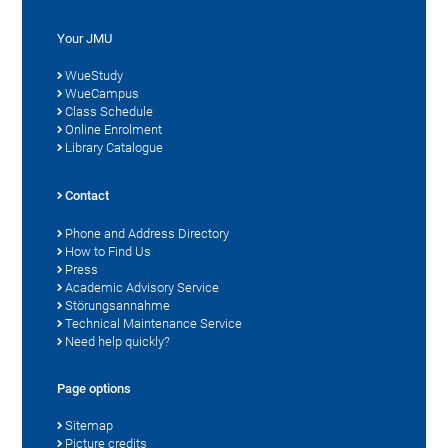
Your JMU
WueStudy
WueCampus
Class Schedule
Online Enrolment
Library Catalogue
Contact
Phone and Address Directory
How to Find Us
Press
Academic Advisory Service
Störungsannahme
Technical Maintenance Service
Need help quickly?
Page options
Sitemap
Picture credits