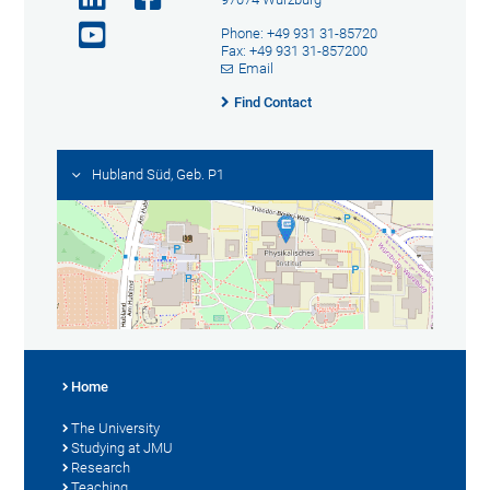
Phone: +49 931 31-85720
Fax: +49 931 31-857200
Email
Find Contact
Hubland Süd, Geb. P1
Home
The University
Studying at JMU
Research
Teaching