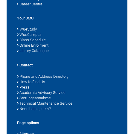
Career Centre
Your JMU
WueStudy
WueCampus
Class Schedule
Online Enrolment
Library Catalogue
Contact
Phone and Address Directory
How to Find Us
Press
Academic Advisory Service
Störungsannahme
Technical Maintenance Service
Need help quickly?
Page options
Sitemap