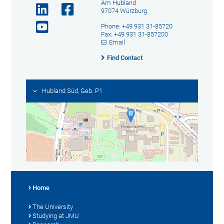
Am Hubland
97074 Würzburg
Phone: +49 931 31-85720
Fax: +49 931 31-857200
Email
Find Contact
Hubland Süd, Geb. P1
Home
The University
Studying at JMU