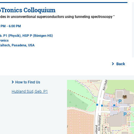
Tronics Colloquium
modes in unconventional superconductors using tunneling spectroscopy "
5 PM - 6:00 PM
b. P1 (Physik)
, HSP P (Röntgen HS)
ronics
Caltech, Pasadena, USA
Back
How to Find Us
Hubland Süd, Geb. P1