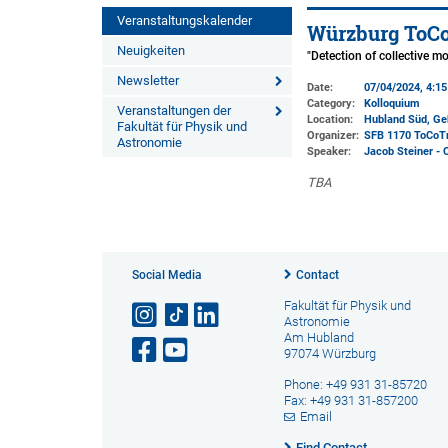
Veranstaltungskalender
Würzburg ToCo
Neuigkeiten
"Detection of collective 
Newsletter
Date:
07/04/2024, 4:1
Category:
Kolloquium
Veranstaltungen der
Location:
Hubland Süd, Ge
Fakultät für Physik und
Organizer:
SFB 1170 ToCoT
Astronomie
Speaker:
Jacob Steiner - 
TBA
Social Media
Contact
Fakultät für Physik und
Astronomie
Am Hubland
97074 Würzburg
Phone: +49 931 31-85720
Fax: +49 931 31-857200
Email
Find Contact