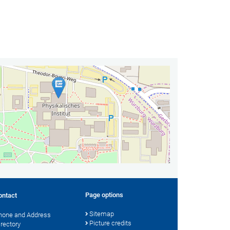
Page options
ontact
Sitemap
hone and Address
Picture credits
irectory