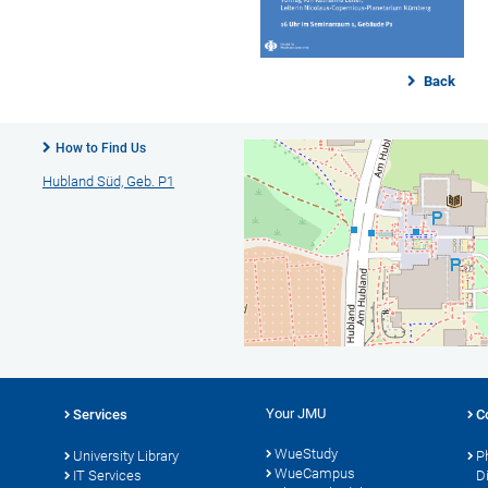
Back
How to Find Us
Hubland Süd, Geb. P1
Your JMU
Services
C
WueStudy
University Library
P
WueCampus
s
IT Services
D