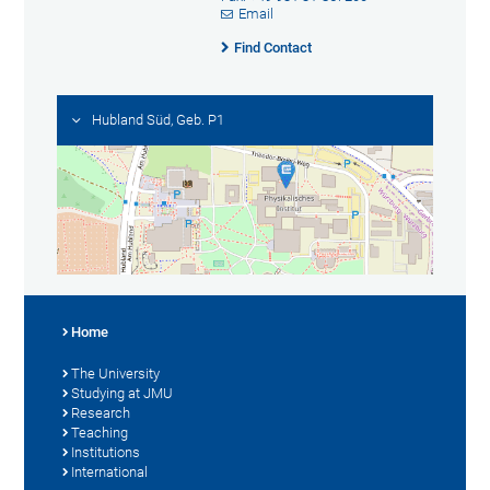
Email
Find Contact
Hubland Süd, Geb. P1
Home
The University
Studying at JMU
Research
Teaching
Institutions
International