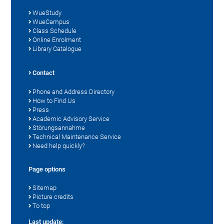
WueStudy
WueCampus
Class Schedule
Online Enrolment
Library Catalogue
Contact
Phone and Address Directory
How to Find Us
Press
Academic Advisory Service
Störungsannahme
Technical Maintenance Service
Need help quickly?
Page options
Sitemap
Picture credits
To top
Last update: