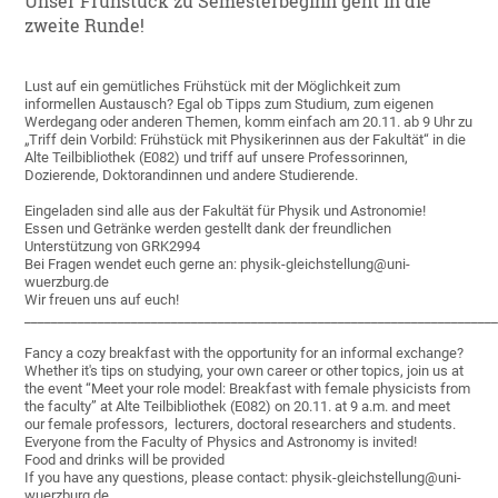
Unser Frühstück zu Semesterbeginn geht in die
zweite Runde!
Lust auf ein gemütliches Frühstück mit der Möglichkeit zum
informellen Austausch? Egal ob Tipps zum Studium, zum eigenen
Werdegang oder anderen Themen, komm einfach am 20.11. ab 9 Uhr zu
„Triff dein Vorbild: Frühstück mit Physikerinnen aus der Fakultät“ in die
Alte Teilbibliothek (E082) und triff auf unsere Professorinnen,
Dozierende, Doktorandinnen und andere Studierende.
Eingeladen sind alle aus der Fakultät für Physik und Astronomie!
Essen und Getränke werden gestellt dank der freundlichen
Unterstützung von GRK2994
Bei Fragen wendet euch gerne an: physik-gleichstellung@uni-
wuerzburg.de
Wir freuen uns auf euch!
______________________________________________________________________
Fancy a cozy breakfast with the opportunity for an informal exchange?
Whether it's tips on studying, your own career or other topics, join us at
the event “Meet your role model: Breakfast with female physicists from
the faculty” at Alte Teilbibliothek (E082) on 20.11. at 9 a.m. and meet
our female professors, lecturers, doctoral researchers and students.
Everyone from the Faculty of Physics and Astronomy is invited!
Food and drinks will be provided
If you have any questions, please contact: physik-gleichstellung@uni-
wuerzburg.de