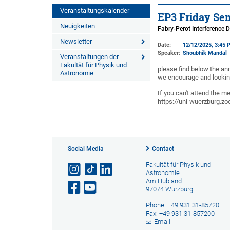
Veranstaltungskalender
EP3 Friday Se
Neuigkeiten
Fabry-Perot Interference D
Newsletter
Date:
12/12/2025, 3:45 
Speaker:
Shoubhik Mandal
Veranstaltungen der
Fakultät für Physik und
please find below the an
Astronomie
we encourage and looking
If you can't attend the me
https://uni-wuerzburg
Social Media
Contact
Fakultät für Physik und
Astronomie
Am Hubland
97074 Würzburg
Phone: +49 931 31-85720
Fax: +49 931 31-857200
Email