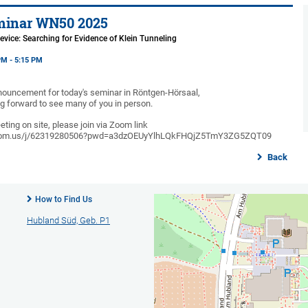
minar WN50 2025
evice: Searching for Evidence of Klein Tunneling
PM - 5:15 PM
nouncement for today's seminar in Röntgen-Hörsaal,
 forward to see many of you in person.
eting on site, please join via Zoom link
.zoom.us/j/62319280506?pwd=a3dzOEUyYlhLQkFHQjZ5TmY3ZG5ZQT09
Back
How to Find Us
Hubland Süd, Geb. P1