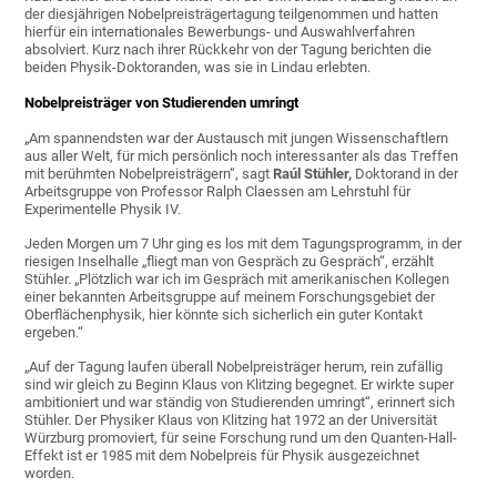
der diesjährigen Nobelpreisträgertagung teilgenommen und hatten
hierfür ein internationales Bewerbungs- und Auswahlverfahren
absolviert. Kurz nach ihrer Rückkehr von der Tagung berichten die
beiden Physik-Doktoranden, was sie in Lindau erlebten.
Nobelpreisträger von Studierenden umringt
„Am spannendsten war der Austausch mit jungen Wissenschaftlern
aus aller Welt, für mich persönlich noch interessanter als das Treffen
mit berühmten Nobelpreisträgern“, sagt
Raúl Stühler,
Doktorand in der
Arbeitsgruppe von Professor Ralph Claessen am Lehrstuhl für
Experimentelle Physik IV.
Jeden Morgen um 7 Uhr ging es los mit dem Tagungsprogramm, in der
riesigen Inselhalle „fliegt man von Gespräch zu Gespräch“, erzählt
Stühler. „Plötzlich war ich im Gespräch mit amerikanischen Kollegen
einer bekannten Arbeitsgruppe auf meinem Forschungsgebiet der
Oberflächenphysik, hier könnte sich sicherlich ein guter Kontakt
ergeben.“
„Auf der Tagung laufen überall Nobelpreisträger herum, rein zufällig
sind wir gleich zu Beginn Klaus von Klitzing begegnet. Er wirkte super
ambitioniert und war ständig von Studierenden umringt“, erinnert sich
Stühler. Der Physiker Klaus von Klitzing hat 1972 an der Universität
Würzburg promoviert, für seine Forschung rund um den Quanten-Hall-
Effekt ist er 1985 mit dem Nobelpreis für Physik ausgezeichnet
worden.