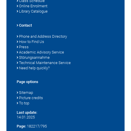
Class Schedule
Online Enrolment
Library Catalogue
Contact
Phone and Address Directory
How to Find Us
Press
Academic Advisory Service
Störungsannahme
Technical Maintenance Service
Need help quickly?
Page options
Sitemap
Picture credits
To top
Last update:
14.01.2025
Page:
182217/795