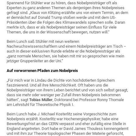
Spannend für Stühler war zu hören, dass Nobelpreisträger oft als
Experten zu ganz anderen Themen als denjenigen ihres Nobelpreises
gefragt sind. „Klaus von Klitzing erzählte uns von einem Termin, an dem
er demnächst auf Donald Trump stoßen werde und mit dem US-
Präsidenten über die Folgen des Klimawandels sprechen solle. Daran
merkte ich, dass er als Nobelpreisträger seinen Einfluss für viele
Themen, die uns in der Wissenschaft bewegen, nutzen will.“
Beim Lunch saß Stühler mit neun weiteren
Nachwuchswissenschaftlern und einem Nobelpreisträger am Tisch –
auch in dieser exklusiven Runde erlebte er die Nobelpreisträger als
„ganz normale Menschen, sie haben mit mir so gesprochen wie mein
jetziger Gruppenleiter an der Uni.“
Auf verworrenen Pfaden zum Nobelpreis
„Für mich war in Lindau die Dichte von hochdotierten Sprechern
faszinierend. Und all ihre Menschlichkeit. Oft haben uns die
Nobelpreisträger von ihrem Leben berichtet und von sich selbst gesagt,
dass sie mehr oder weniger per Zufall ihren Nobelpreis bekommen
hätten“, sagt
Tobias Müller
, Doktorand bei Professor Ronny Thomale
am Lehrstuhl für Theoretische Physik I.
Beim Lunch habe J. Michael Kosterlitz seine Vorgeschichte zum
Nobelpreis erzählt. Kosterlitz war Hochenergiephysiker, habe eine
Bewerbungsfrist an das CERN verpasst und eher zufällig eine Stelle in
England angetreten. Dort habe er David James Thouless kennengelernt
und mit ihm zur Theorie topologischer Phasen der Materie geforscht,