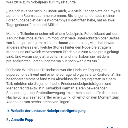
was 2016 zum Nobelpreis für Physik führte.
„Beeindruckt hat mich in Lindau auch, wie viele Fachgebiete der Physik
auf einem Raum zusammenkommen. Bis ich jemanden aus meinem
Forschungsgebiet der Festkörperphysik getroffen habe, hat es zwei
Tage gedauert“, berichtet Müller.
Manche Teilnehmer seien mit einem Nobelpreis-Fotobildband auf der
Tagung herumgelaufen, um möglichst viele Unterschriften oder Selfies
von Nobelpreisträgern mit nach Hause zu nehmen. „Mich hat etwas
anderes interessiert, welche Stories hinter den Nobelpreisträgern
stehen und auf welch verworrenen Pfaden sie zum Nobelpreis gelangt
sind. Und woran sie jetzt arbeiten, manchmal haben sie mit dem
preisgekrönten Forschungsthema nur noch wenig zu tun.“
Für beide Würzburger Teilnehmer war die Lindauer Tagung „ein
superschönes Event und eine hervorragend organisierte Konferenz“. Ein
besonderer Moment fand zum Abschluss der Tagung statt: In einem
Talk erlebten sie die jemenitische Friedensnobelpreisträgerin und
Menschrechtsaktivistin Tawakkol Karman. Deren bewegenden
Schilderungen der Protestbewegung im Jemen bildeten für die beiden
Nachwuchswissenschaftler einen „wirklich emotionalen Moment zum
Abschluss von sechs intensiven Tagen“.
Website der Lindauer Nobelpreisträgertagung
By
Annette Popp