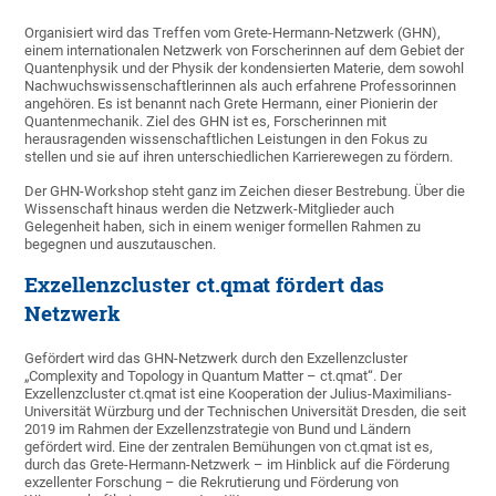
Organisiert wird das Treffen vom Grete-Hermann-Netzwerk (GHN),
einem internationalen Netzwerk von Forscherinnen auf dem Gebiet der
Quantenphysik und der Physik der kondensierten Materie, dem sowohl
Nachwuchswissenschaftlerinnen als auch erfahrene Professorinnen
angehören. Es ist benannt nach Grete Hermann, einer Pionierin der
Quantenmechanik. Ziel des GHN ist es, Forscherinnen mit
herausragenden wissenschaftlichen Leistungen in den Fokus zu
stellen und sie auf ihren unterschiedlichen Karrierewegen zu fördern.
Der GHN-Workshop steht ganz im Zeichen dieser Bestrebung. Über die
Wissenschaft hinaus werden die Netzwerk-Mitglieder auch
Gelegenheit haben, sich in einem weniger formellen Rahmen zu
begegnen und auszutauschen.
Exzellenzcluster ct.qmat fördert das
Netzwerk
Gefördert wird das GHN-Netzwerk durch den Exzellenzcluster
„Complexity and Topology in Quantum Matter – ct.qmat“. Der
Exzellenzcluster ct.qmat ist eine Kooperation der Julius-Maximilians-
Universität Würzburg und der Technischen Universität Dresden, die seit
2019 im Rahmen der Exzellenzstrategie von Bund und Ländern
gefördert wird. Eine der zentralen Bemühungen von ct.qmat ist es,
durch das Grete-Hermann-Netzwerk – im Hinblick auf die Förderung
exzellenter Forschung – die Rekrutierung und Förderung von