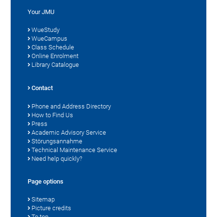
Your JMU
WueStudy
WueCampus
Class Schedule
Online Enrolment
Library Catalogue
Contact
Phone and Address Directory
How to Find Us
Press
Academic Advisory Service
Störungsannahme
Technical Maintenance Service
Need help quickly?
Page options
Sitemap
Picture credits
To top