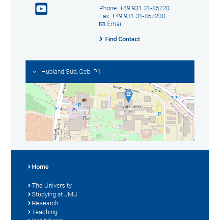
Phone: +49 931 31-85720
Fax: +49 931 31-857200
Email
Find Contact
Hubland Süd, Geb. P1
Home
The University
Studying at JMU
Research
Teaching