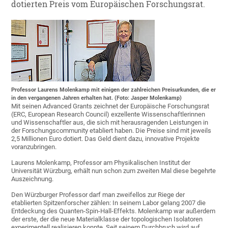
dotierten Preis vom Europäischen Forschungsrat.
Professor Laurens Molenkamp mit einigen der zahlreichen Preisurkunden, die er
in den vergangenen Jahren erhalten hat. (Foto: Jasper Molenkamp)
Mit seinen Advanced Grants zeichnet der Europäische Forschungsrat
(ERC, European Research Council) exzellente Wissenschaftlerinnen
und Wissenschaftler aus, die sich mit herausragenden Leistungen in
der Forschungscommunity etabliert haben. Die Preise sind mit jeweils
2,5 Millionen Euro dotiert. Das Geld dient dazu, innovative Projekte
voranzubringen.
Laurens Molenkamp, Professor am Physikalischen Institut der
Universität Würzburg, erhält nun schon zum zweiten Mal diese begehrte
Auszeichnung.
Den Würzburger Professor darf man zweifellos zur Riege der
etablierten Spitzenforscher zählen: In seinem Labor gelang 2007 die
Entdeckung des Quanten-Spin-Hall-Effekts. Molenkamp war außerdem
der erste, der die neue Materialklasse der topologischen Isolatoren
experimentell realisieren konnte. Seit seinem Durchbruch wird auf