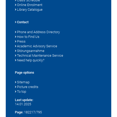
Class Schedule
Online Enrolment
Library Catalogue
Contact
Phone and Address Directory
How to Find Us
Press
Academic Advisory Service
Störungsannahme
Technical Maintenance Service
Need help quickly?
Page options
Sitemap
Picture credits
To top
Last update:
14.01.2025
Page:
182217/795