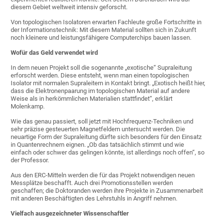
diesem Gebiet weltweit intensiv geforscht.
Von topologischen Isolatoren erwarten Fachleute große Fortschritte in
der Informationstechnik: Mit diesem Material sollten sich in Zukunft
noch kleinere und leistungsfähigere Computerchips bauen lassen.
Wofür das Geld verwendet wird
In dem neuen Projekt soll die sogenannte „exotische“ Supraleitung
erforscht werden. Diese entsteht, wenn man einen topologischen
Isolator mit normalen Supraleitern in Kontakt bringt. „Exotisch heißt hier,
dass die Elektronenpaarung im topologischen Material auf andere
Weise als in herkömmlichen Materialien stattfindet“, erklärt
Molenkamp.
Wie das genau passiert, soll jetzt mit Hochfrequenz-Techniken und
sehr präzise gesteuerten Magnetfeldern untersucht werden. Die
neuartige Form der Supraleitung dürfte sich besonders für den Einsatz
in Quantenrechnern eignen. „Ob das tatsächlich stimmt und wie
einfach oder schwer das gelingen könnte, ist allerdings noch offen“, so
der Professor.
Aus den ERC-Mitteln werden die für das Projekt notwendigen neuen
Messplätze beschafft. Auch drei Promotionsstellen werden
geschaffen; die Doktoranden werden ihre Projekte in Zusammenarbeit
mit anderen Beschäftigten des Lehrstuhls in Angriff nehmen.
Vielfach ausgezeichneter Wissenschaftler