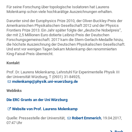
Für seine Forschung über topologische Isolatoren hat Laurens
Molenkamp schon viele hochkarätige Auszeichnungen erhalten.
Darunter sind der Europhysics Prize 2010, der Oliver-Buckley-Preis der
Amerikanischen Physikalischen Gesellschaft 2012 und der Physics
Frontiers Prize 2013. Ein Jahr später folgte der „deutsche Nobelpreis“,
der mit 2,5 Millionen Euro dotierte Leibniz-Preis der Deutschen
Forschungsgemeinschaft. 2017 kam die Stern-Gerlach-Medaille hinzu,
die höchste Auszeichnung der Deutschen Physikalischen Gesellschaft.
Und erst vor wenigen Tagen bekam Molenkamp den renommierten
King-Faisal-Preis überreicht.
Kontakt
Prof. Dr. Laurens Molenkamp, Lehrstuhl für Experimentelle Physik III
der Universität Würzburg, T (0931) 31-84925,
molenkamp@physik.uni-wuerzburg.de
Weblinks
Die ERC Grants an der Uni Würzburg
Website von Prof. Laurens Molenkamp
Quelle: Pressestelle der Universität,
Robert Emmerich
, 19.04.2017,
07:47 Uhr
Back