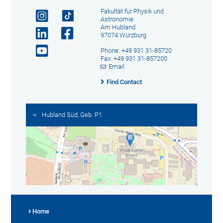
Fakultät für Physik und
Astronomie
Am Hubland
97074 Würzburg
Phone: +49 931 31-85720
Fax: +49 931 31-857200
Email
Find Contact
Hubland Süd, Geb. P1
Home