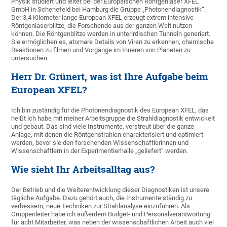
Physik studiert und leitet bei der Europäischen Röntgenlaser XFEL
GmbH in Schenefeld bei Hamburg die Gruppe „Photonendiagnostik“.
Der 3,4 Kilometer lange European XFEL erzeugt extrem intensive
Röntgenlaserblitze, die Forschende aus der ganzen Welt nutzen
können. Die Röntgenblitze werden in unterirdischen Tunneln generiert.
Sie ermöglichen es, atomare Details von Viren zu erkennen, chemische
Reaktionen zu filmen und Vorgänge im Inneren von Planeten zu
untersuchen.
Herr Dr. Grünert, was ist Ihre Aufgabe beim
European XFEL?
Ich bin zuständig für die Photonendiagnostik des European XFEL, das
heißt ich habe mit meiner Arbeitsgruppe die Strahldiagnostik entwickelt
und gebaut. Das sind viele Instrumente, verstreut über die ganze
Anlage, mit denen die Röntgenstrahlen charakterisiert und optimiert
werden, bevor sie den forschenden Wissenschaftlerinnen und
Wissenschaftlern in der Experimentierhalle „geliefert“ werden.
Wie sieht Ihr Arbeitsalltag aus?
Der Betrieb und die Weiterentwicklung dieser Diagnostiken ist unsere
tägliche Aufgabe. Dazu gehört auch, die Instrumente ständig zu
verbessern, neue Techniken zur Strahlanalyse einzuführen. Als
Gruppenleiter habe ich außerdem Budget- und Personalverantwortung
für acht Mitarbeiter, was neben der wissenschaftlichen Arbeit auch viel