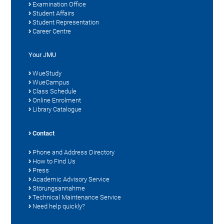
Examination Office
Student Affairs
Student Representation
Career Centre
Your JMU
WueStudy
WueCampus
Class Schedule
Online Enrolment
Library Catalogue
Contact
Phone and Address Directory
How to Find Us
Press
Academic Advisory Service
Störungsannahme
Technical Maintenance Service
Need help quickly?