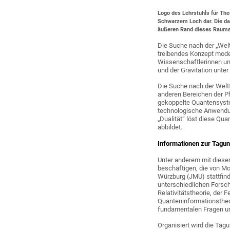
Logo des Lehrstuhls für Th
Schwarzem Loch dar. Die da
äußeren Rand dieses Raums
Die Suche nach der „Weltf
treibendes Konzept mode
Wissenschaftlerinnen un
und der Gravitation unter
Die Suche nach der Weltf
anderen Bereichen der Phy
gekoppelte Quantensyste
technologische Anwendun
„Dualität“ löst diese Qua
abbildet.
Informationen zur Tagu
Unter anderem mit diese
beschäftigen, die von Mon
Würzburg (JMU) stattfin
unterschiedlichen Forsch
Relativitätstheorie, der 
Quanteninformationstheo
fundamentalen Fragen un
Organisiert wird die Tag