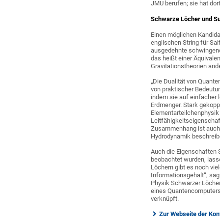
JMU berufen; sie hat dort
Schwarze Löcher und Su
Einen möglichen Kandidat
englischen String für Sai
ausgedehnte schwingende 
das heißt einer Äquivale
Gravitationstheorien ande
„Die Dualität von Quante
von praktischer Bedeutun
indem sie auf einfacher 
Erdmenger. Stark gekopp
Elementarteilchenphysik 
Leitfähigkeitseigenschaf
Zusammenhang ist auch, i
Hydrodynamik beschreiben
Auch die Eigenschaften 
beobachtet wurden, lass
Löchern gibt es noch vie
Informationsgehalt“, sag
Physik Schwarzer Löcher 
eines Quantencomputers 
verknüpft.
Zur Webseite der Ko