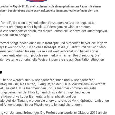
eoretische Physik III. Es stellt schematisch einen gekrümmten Raum mit einem
durch beschriebene duale stark gekoppelte Quantentheorie befindet sich am
.
ormel“, die allen physikalischen Prozessen zu Grunde liegt, ist ein
rner Forschung in der Physik. Auf dem ganzen Globus arbeiten
d Wissenschaftler daran, mit dieser Formel die Gesetze der Quantenphysik
 einen Hut zu bringen.
ormel bringt jedoch auch neue Konzepte und Methoden hervor, die in ganz
sik wichtig sind. Ein solches Konzept ist die „Dualität“, mit der sich stark
me beschreiben lassen. Diese sind weit verbreitet und haben sogar
gen, entziehen sich jedoch einer herkömmlichen Beschreibung. Die
ntensysteme auf originelle Weise, indem sie sie auf Gravitationstheorien
ng
r Theorie werden sich Wissenschaftlerinnen und Wissenschaftler
tag, 30. Juli, bis Freitag, 3. August, an der Julius-Maximilians-Universität
det. Die gut 150 Teilnehmerinnen und Teilnehmer kommen aus sehr
ungsbereichen der Physik, nämlich aus der String-Theorie, der
Festkörperphysik, der Elementarteilchenphysik und der
rie. Auf der Tagung werden sie unerwartete neue Verknüpfungen zwischen
d Anwendungen in der Physik vorstellen und diskutieren.
ung von Johanna Erdmenger. Die Professorin wurde im Oktober 2016 an die