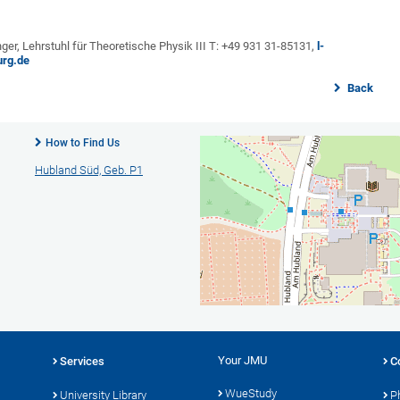
ger, Lehrstuhl für Theoretische Physik III T: +49 931 31-85131,
l-
urg.de
Back
How to Find Us
Hubland Süd, Geb. P1
Your JMU
Services
C
WueStudy
University Library
P