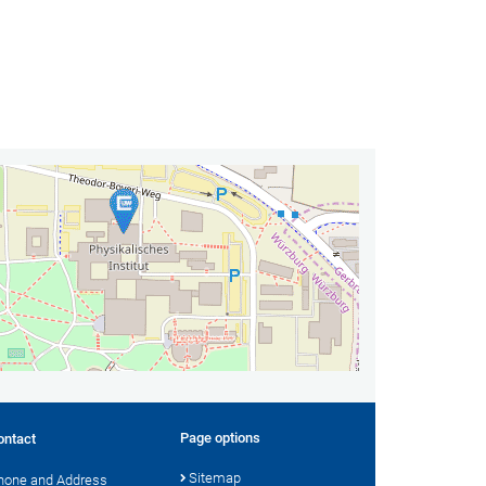
Page options
ontact
Sitemap
hone and Address