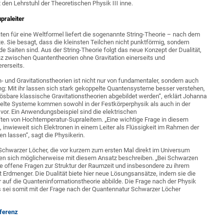
 den Lehrstuhl der Theoretischen Physik III inne.
praleiter
en für eine Weltformel liefert die sogenannte String-Theorie – nach dem
te. Sie besagt, dass die kleinsten Teilchen nicht punktförmig, sondern
Saiten sind. Aus der String-Theorie folgt das neue Konzept der Dualität,
nz zwischen Quantentheorien ohne Gravitation einerseits und
rerseits.
n- und Gravitationstheorien ist nicht nur von fundamentaler, sondern auch
g: Mit ihr lassen sich stark gekoppelte Quantensysteme besser verstehen,
lösbare klassische Gravitationstheorien abgebildet werden“, erklärt Johanna
elte Systeme kommen sowohl in der Festkörperphysik als auch in der
vor. Ein Anwendungsbeispiel sind die elektrischen
ten von Hochtemperatur-Supraleitern. „Eine wichtige Frage in diesem
nwieweit sich Elektronen in einem Leiter als Flüssigkeit im Rahmen der
 lassen“, sagt die Physikerin.
Schwarzer Löcher, die vor kurzem zum ersten Mal direkt im Universum
en sich möglicherweise mit diesem Ansatz beschreiben. „Bei Schwarzen
le offene Fragen zur Struktur der Raumzeit und insbesondere zu ihrem
t Erdmenger. Die Dualität biete hier neue Lösungsansätze, indem sie die
auf die Quanteninformationstheorie abbilde. Die Frage nach der Physik
sei somit mit der Frage nach der Quantennatur Schwarzer Löcher
nferenz