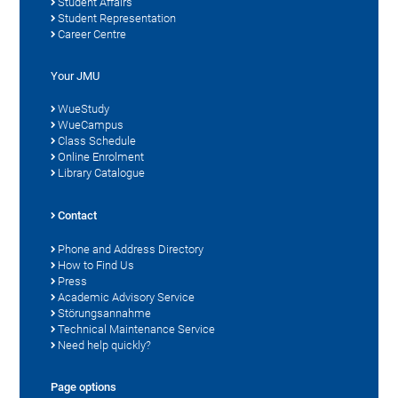
Student Affairs
Student Representation
Career Centre
Your JMU
WueStudy
WueCampus
Class Schedule
Online Enrolment
Library Catalogue
Contact
Phone and Address Directory
How to Find Us
Press
Academic Advisory Service
Störungsannahme
Technical Maintenance Service
Need help quickly?
Page options