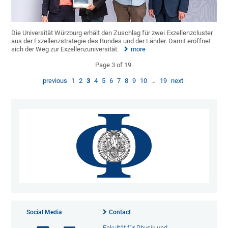
Die Universität Würzburg erhält den Zuschlag für zwei Exzellenzcluster
aus der Exzellenzstrategie des Bundes und der Länder. Damit eröffnet
sich der Weg zur Exzellenzuniversität.
more
Page 3 of 19.
previous
1
2
3
4
5
6
7
8
9
10
…
19
next
Social Media
Contact
Fakultät für Physik und