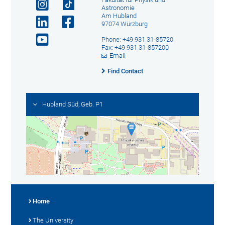
Astronomie
Am Hubland
97074 Würzburg
Phone: +49 931 31-85720
Fax: +49 931 31-857200
Email
Find Contact
Hubland Süd, Geb. P1
Home
The University