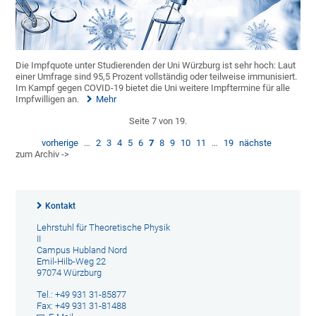
Die Impfquote unter Studierenden der Uni Würzburg ist sehr hoch: Laut
einer Umfrage sind 95,5 Prozent vollständig oder teilweise immunisiert.
Im Kampf gegen COVID-19 bietet die Uni weitere Impftermine für alle
Impfwilligen an.
Mehr
Seite 7 von 19.
vorherige
…
2
3
4
5
6
7
8
9
10
11
…
19
nächste
zum Archiv ->
Kontakt
Lehrstuhl für Theoretische Physik
II
Campus Hubland Nord
Emil-Hilb-Weg 22
97074 Würzburg
Tel.: +49 931 31-85877
Fax: +49 931 31-81488