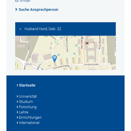
E-Mail
Suche Ansprechperson
Hubland Nord, Geb. 22
Startseite
Universität
Studium
Forschung
Lehre
Einrichtungen
International