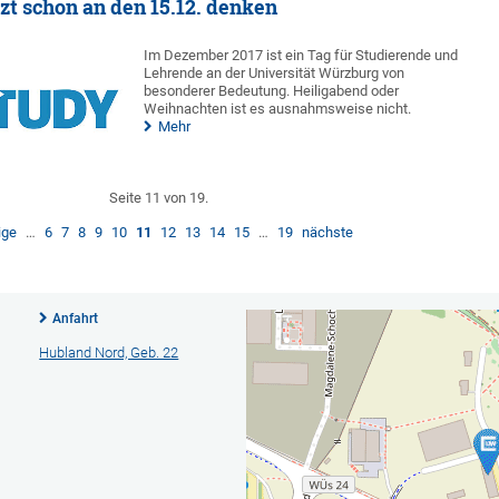
t schon an den 15.12. denken
Im Dezember 2017 ist ein Tag für Studierende und
Lehrende an der Universität Würzburg von
besonderer Bedeutung. Heiligabend oder
Weihnachten ist es ausnahmsweise nicht.
Mehr
Seite 11 von 19.
ige
…
6
7
8
9
10
11
12
13
14
15
…
19
nächste
Anfahrt
Hubland Nord, Geb. 22