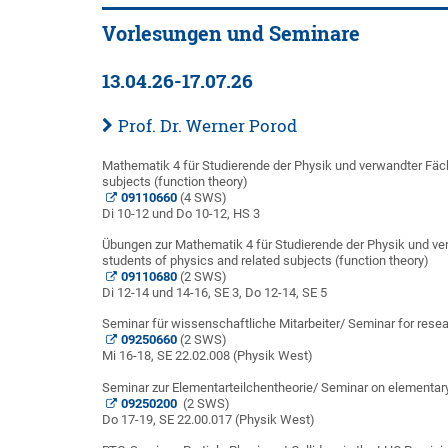
Vorlesungen und Seminare
13.04.26-17.07.26
Prof. Dr. Werner Porod
Mathematik 4 für Studierende der Physik und verwandter Fäc
subjects (function theory)
09110660
(4 SWS)
Di 10-12 und Do 10-12, HS 3
Übungen zur Mathematik 4 für Studierende der Physik und ve
students of physics and related subjects (function theory)
09110680
(2 SWS)
Di 12-14 und 14-16, SE 3, Do 12-14, SE 5
Seminar für wissenschaftliche Mitarbeiter/
Seminar for resea
09250660
(2 SWS)
Mi 16-18, SE 22.02.008 (Physik West)
Seminar zur Elementarteilchentheorie/
Seminar on elementary 
09250200
(2 SWS)
Do 17-19, SE 22.00.017 (Physik West)