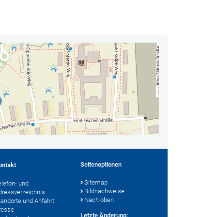
Seitenoptionen
ontakt
Sitemap
elefon- und
Bildnachweise
dressverzeichnis
Nach oben
tandorte und Anfahrt
resse
Letzte Änderung: