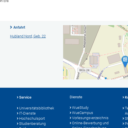
on Era
Anfahrt
Hubland Nord, Geb. 22
Dienste
Service
K
WueStudy
Universitätsbibliothek
T
WueCampus
IT-Dienste
A
Vorlesungsverzeichnis
Hochschulsport
S
Online-Bewerbung und
Studienberatung
P