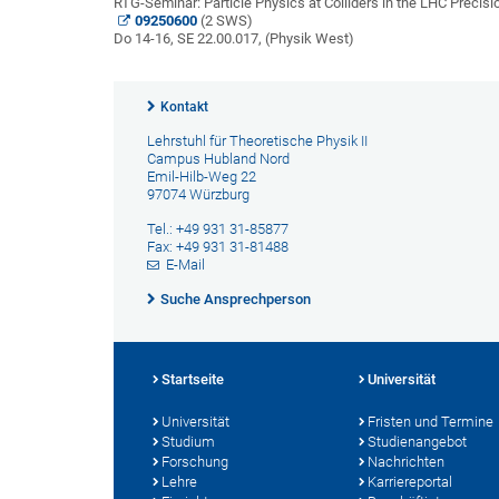
RTG-Seminar: Particle Physics at Colliders in the LHC Precisi
09250600
(2 SWS)
Do 14-16, SE 22.00.017, (Physik West)
Kontakt
Lehrstuhl für Theoretische Physik II
Campus Hubland Nord
Emil-Hilb-Weg 22
97074 Würzburg
Tel.: +49 931 31-85877
Fax: +49 931 31-81488
E-Mail
Suche Ansprechperson
Startseite
Universität
Universität
Fristen und Termine
Studium
Studienangebot
Forschung
Nachrichten
Lehre
Karriereportal