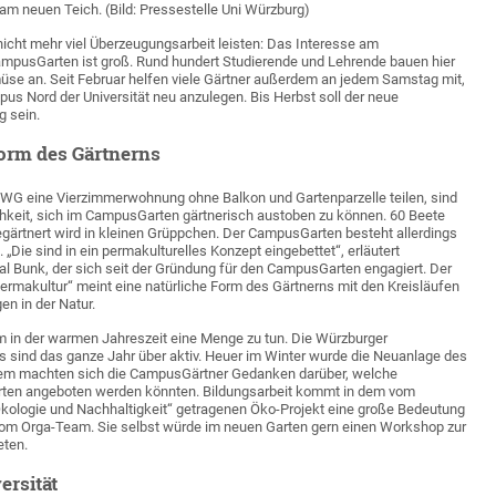
m neuen Teich. (Bild: Pressestelle Uni Würzburg)
icht mehr viel Überzeugungsarbeit leisten: Das Interesse am
ampusGarten ist groß. Rund hundert Studierende und Lehrende bauen hier
se an. Seit Februar helfen viele Gärtner außerdem an jedem Samstag mit,
s Nord der Universität neu anzulegen. Bis Herbst soll der neue
g sein.
Form des Gärtnerns
s WG eine Vierzimmerwohnung ohne Balkon und Gartenparzelle teilen, sind
chkeit, sich im CampusGarten gärtnerisch austoben zu können. 60 Beete
gärtnert wird in kleinen Grüppchen. Der CampusGarten besteht allerdings
 „Die sind in ein permakulturelles Konzept eingebettet“, erläutert
l Bunk, der sich seit der Gründung für den CampusGarten engagiert. Der
Permakultur“ meint eine natürliche Form des Gärtnerns mit den Kreisläufen
n in der Natur.
lem in der warmen Jahreszeit eine Menge zu tun. Die Würzburger
 sind das ganze Jahr über aktiv. Heuer im Winter wurde die Neuanlage des
dem machten sich die CampusGärtner Gedanken darüber, welche
ten angeboten werden könnten. Bildungsarbeit kommt in dem vom
Ökologie und Nachhaltigkeit“ getragenen Öko-Projekt eine große Bedeutung
vom Orga-Team. Sie selbst würde im neuen Garten gern einen Workshop zur
eten.
ersität