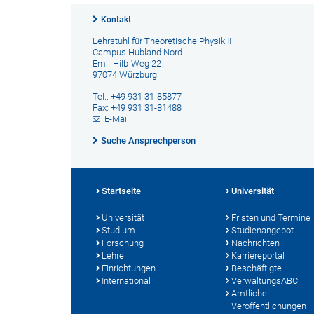
Kontakt
Lehrstuhl für Theoretische Physik II
Campus Hubland Nord
Emil-Hilb-Weg 22
97074 Würzburg
Tel.: +49 931 31-85877
Fax: +49 931 31-81488
E-Mail
Suche Ansprechperson
Startseite
Universität
Universität
Fristen und Termine
Studium
Studienangebot
Forschung
Nachrichten
Lehre
Karriereportal
Einrichtungen
Beschäftigte
International
VerwaltungsABC
Amtliche
Veröffentlichungen