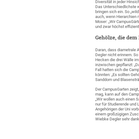
Diversität in jeder Hinsic
Das Unterschiedlichste 
bringen sich ein. So „wi
auch, wenn Hierarchien n
Moser: „Wir CampusGärtn
und zwar höchst effizient
Gehölze, die dem
Daran, dass diametrale A
Degler nicht erinnern. 
Hecken die drei Wälle i
inzwischen gepflanzt: „D
Fall hatten sich die Ca
könnten: „Es sollten Geh
Sanddorn und Blasensträ
Der CampusGarten zeigt, 
mag, kann auf den Camp
„Wir wollen auch einen S
nur für Studierende und L
Angehörigen der Uni vor
einem großzügigen Zusch
Wiebke Degler sehr dank