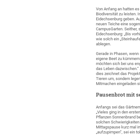
Von Anfang an hatten es 
Biodiversität zu leisten
Eidechsenburg geben. A
neuen Teiche eine sogena
CampusGarten. Seither, sa
Eidechsenburg: „Bis vorh
wie solch ein „Steinhaufe
ablegen.
Gerade in Phasen, wenn d
eigene Beet zu kümmern. 
möchten sich bei uns eng
das Leben dazwischen.“ A
dies zeichnet das Proje
Tieren um, sondern lege
Mitmachen eingeladen sin
Pausenbrot mit s
Anfangs sei das Gärtnern
„Vieles ging in den erst
Pflanzen Sonnenbrand b
solchen Schwierigkeiten 
Mittagspause kurz mal i
„aufzupimpen“, sei ein t