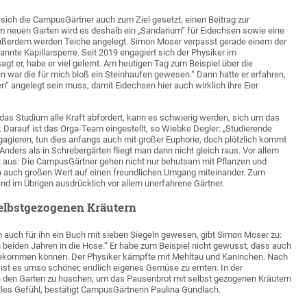
sich die CampusGärtner auch zum Ziel gesetzt, einen Beitrag zur
. Im neuen Garten wird es deshalb ein „Sandarium“ für Eidechsen sowie eine
ußerdem werden Teiche angelegt. Simon Moser verpasst gerade einem der
nnte Kapillarsperre. Seit 2019 engagiert sich der Physiker im
gt er, habe er viel gelernt. Am heutigen Tag zum Beispiel über die
in war die für mich bloß ein Steinhaufen gewesen.“ Dann hatte er erfahren,
n“ angelegt sein muss, damit Eidechsen hier auch wirklich ihre Eier
as Studium alle Kraft abfordert, kann es schwierig werden, sich um das
Darauf ist das Orga-Team eingestellt, so Wiebke Degler: „Studierende
agieren, tun dies anfangs auch mit großer Euphorie, doch plötzlich kommt
nders als in Schrebergärten fliegt man dann nicht gleich raus. Vor allem
kt aus: Die CampusGärtner gehen nicht nur behutsam mit Pflanzen und
n auch großen Wert auf einen freundlichen Umgang miteinander. Zum
d im Übrigen ausdrücklich vor allem unerfahrene Gärtner.
elbstgezogenen Kräutern
 auch für ihn ein Buch mit sieben Siegeln gewesen, gibt Simon Moser zu:
en beiden Jahren in die Hose.“ Er habe zum Beispiel nicht gewusst, dass auch
ekommen können. Der Physiker kämpfte mit Mehltau und Kaninchen. Nach
ist es umso schöner, endlich eigenes Gemüse zu ernten. In der
n den Garten zu huschen, um das Pausenbrot mit selbst gezogenen Kräutern
olles Gefühl, bestätigt CampusGärtnerin Paulina Gundlach.