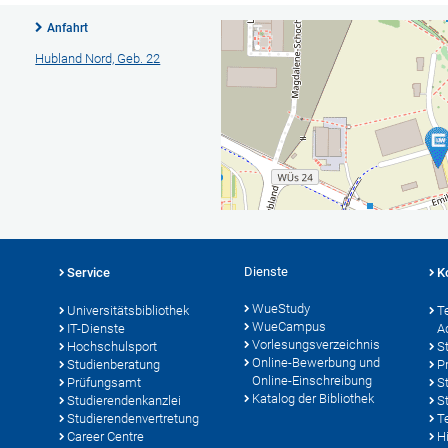
Anfahrt
Hubland Nord, Geb. 22
Dienste
Service
K
WueStudy
Universitätsbibliothek
T
WueCampus
IT-Dienste
A
Vorlesungsverzeichnis
Hochschulsport
S
Online-Bewerbung und
Studienberatung
P
Online-Einschreibung
Prüfungsamt
S
Katalog der Bibliothek
Studierendenkanzlei
S
Studierendenvertretung
T
Career Centre
Hi