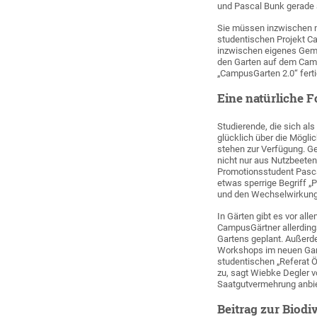
und Pascal Bunk gerade a
Sie müssen inzwischen n
studentischen Projekt C
inzwischen eigenes Gemü
den Garten auf dem Campu
„CampusGarten 2.0“ ferti
Eine natürliche 
Studierende, die sich al
glücklich über die Mögli
stehen zur Verfügung. Ge
nicht nur aus Nutzbeeten.
Promotionsstudent Pasca
etwas sperrige Begriff „
und den Wechselwirkunge
In Gärten gibt es vor al
CampusGärtner allerdings
Gartens geplant. Außer
Workshops im neuen Gar
studentischen „Referat 
zu, sagt Wiebke Degler 
Saatgutvermehrung anbi
Beitrag zur Biodiv