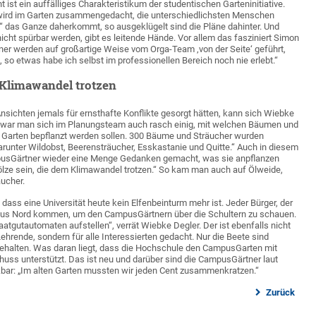
ht ist ein auffälliges Charakteristikum der studentischen Garteninitiative.
wird im Garten zusammengedacht, die unterschiedlichsten Menschen
ld“ das Ganze daherkommt, so ausgeklügelt sind die Pläne dahinter. Und
icht spürbar werden, gibt es leitende Hände. Vor allem das fasziniert Simon
er werden auf großartige Weise vom Orga-Team ‚von der Seite‘ geführt,
, so etwas habe ich selbst im professionellen Bereich noch nie erlebt.“
 Klimawandel trotzen
nsichten jemals für ernsthafte Konflikte gesorgt hätten, kann sich Wiebke
So war man sich im Planungsteam auch rasch einig, mit welchen Bäumen und
m Garten bepflanzt werden sollen. 300 Bäume und Sträucher wurden
arunter Wildobst, Beerensträucher, Esskastanie und Quitte.“ Auch in diesem
mpusGärtner wieder eine Menge Gedanken gemacht, was sie anpflanzen
ölze sein, die dem Klimawandel trotzen.“ So kam man auch auf Ölweide,
ucher.
dass eine Universität heute kein Elfenbeinturm mehr ist. Jeder Bürger, der
us Nord kommen, um den CampusGärtnern über die Schultern zu schauen.
aatgutautomaten aufstellen“, verrät Wiebke Degler. Der ist ebenfalls nicht
ehrende, sondern für alle Interessierten gedacht. Nur die Beete sind
behalten. Was daran liegt, dass die Hochschule den CampusGarten mit
uss unterstützt. Das ist neu und darüber sind die CampusGärtner laut
bar: „Im alten Garten mussten wir jeden Cent zusammenkratzen.“
Zurück