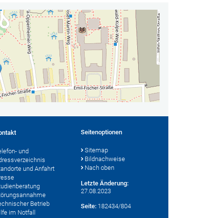
Seitenoptionen
ontakt
Sitemap
elefon- und
Bildnachweise
dressverzeichnis
Nach oben
tandorte und Anfahrt
resse
Letzte Änderung:
tudienberatung
27.08.2023
törungsannahme
echnischer Betrieb
Seite:
182434/804
lfe im Notfall