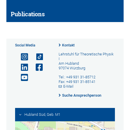
Publications
Social Media
Kontakt
Lehrstuhl für Theoretische Physik
I
Am Hubland
97074 Würzburg
Tel.: +49 931 31-85712
Fax: +49 931 31-85141
E-Mail
Suche Ansprechperson
Hubland Süd, Geb. M1