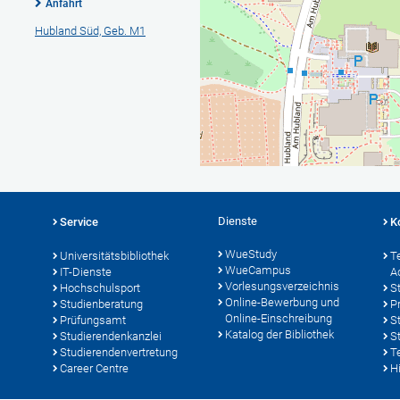
Anfahrt
Hubland Süd, Geb. M1
Dienste
Service
K
WueStudy
Universitätsbibliothek
T
WueCampus
IT-Dienste
A
Vorlesungsverzeichnis
Hochschulsport
S
Online-Bewerbung und
Studienberatung
P
Online-Einschreibung
Prüfungsamt
S
Katalog der Bibliothek
Studierendenkanzlei
S
Studierendenvertretung
T
Career Centre
Hi