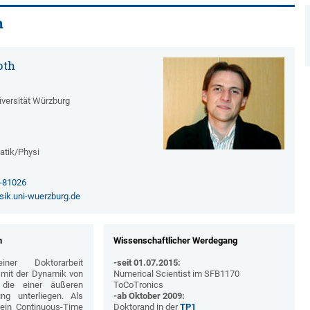
h
oth
iversität Würzburg
atik/Physi
1-81026
ik.uni-wuerzburg.de
n
Wissenschaftlicher Werdegang
er Doktorarbeit
-seit 01.07.2015:
 mit der Dynamik von
Numerical Scientist im SFB1170
 die einer äußeren
ToCoTronics
ung unterliegen. Als
-ab Oktober 2009:
 ein Continuous-Time
Doktorand in der
TP1