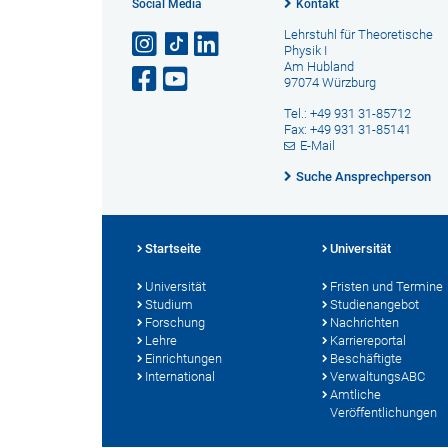
Social Media
Kontakt
Lehrstuhl für Theoretische
Physik I
Am Hubland
97074 Würzburg
Tel.: +49 931 31-85712
Fax: +49 931 31-85141
E-Mail
Suche Ansprechperson
Startseite
Universität
Universität
Fristen und Termine
Studium
Studienangebot
Forschung
Nachrichten
Lehre
Karriereportal
Einrichtungen
Beschäftigte
International
VerwaltungsABC
Amtliche
Veröffentlichungen