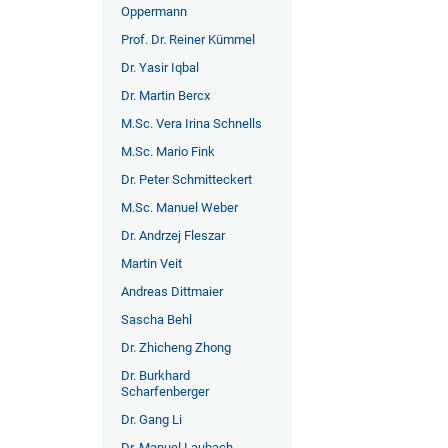
Oppermann
Prof. Dr. Reiner Kümmel
Dr. Yasir Iqbal
Dr. Martin Bercx
M.Sc. Vera Irina Schnells
M.Sc. Mario Fink
Dr. Peter Schmitteckert
M.Sc. Manuel Weber
Dr. Andrzej Fleszar
Martin Veit
Andreas Dittmaier
Sascha Behl
Dr. Zhicheng Zhong
Dr. Burkhard
Scharfenberger
Dr. Gang Li
Dr. Manuel Laubach