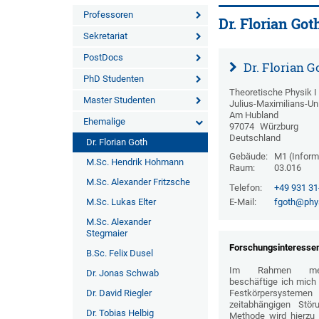
Professoren
Dr. Florian Got
Sekretariat
PostDocs
Dr. Florian G
PhD Studenten
Theoretische Physik I
Master Studenten
Julius-Maximilians-Un
Am Hubland
Ehemalige
97074
Würzburg
Deutschland
Dr. Florian Goth
Gebäude:
M1 (Inform
M.Sc. Hendrik Hohmann
Raum:
03.016
M.Sc. Alexander Fritzsche
Telefon:
+49 931 3
M.Sc. Lukas Elter
E-Mail:
fgoth@phys
M.Sc. Alexander
Stegmaier
Forschungsinteresse
B.Sc. Felix Dusel
Im Rahmen mein
Dr. Jonas Schwab
beschäftige ich mich
Dr. David Riegler
Festkörpersystemen
zeitabhängigen Stör
Dr. Tobias Helbig
Methode wird hierzu