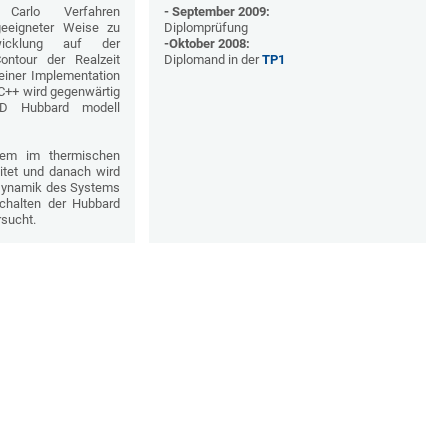
Carlo Verfahren
- September 2009:
geeigneter Weise zu
Diplomprüfung
twicklung auf der
-Oktober 2008:
ontour der Realzeit
Diplomand in der
TP1
 einer Implementation
 C++ wird gegenwärtig
1D Hubbard modell
tem im thermischen
itet und danach wird
 Dynamik des Systems
schalten der Hubbard
sucht.