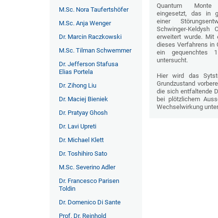
Quantum Monte 
M.Sc. Nora Taufertshöfer
eingesetzt, das in 
einer Störungsen
M.Sc. Anja Wenger
Schwinger-Keldysh C
Dr. Marcin Raczkowski
erweitert wurde. Mit
dieses Verfahrens in
M.Sc. Tilman Schwemmer
ein gequenchtes 
untersucht.
Dr. Jefferson Stafusa
Elias Portela
Hier wird das Syts
Grundzustand vorbere
Dr. Zihong Liu
die sich entfaltende
Dr. Maciej Bieniek
bei plötzlichem Aus
Wechselwirkung unter
Dr. Pratyay Ghosh
Dr. Lavi Upreti
Dr. Michael Klett
Dr. Toshihiro Sato
M.Sc. Severino Adler
Dr. Francesco Parisen
Toldin
Dr. Domenico Di Sante
Prof. Dr. Reinhold