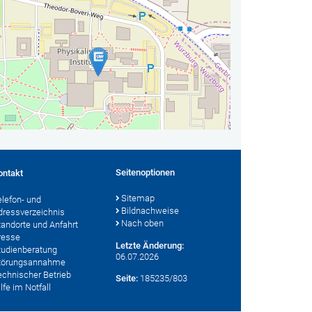
Seitenoptionen
ontakt
Sitemap
elefon- und
Bildnachweise
dressverzeichnis
Nach oben
tandorte und Anfahrt
resse
Letzte Änderung:
tudienberatung
06.07.2026
törungsannahme
echnischer Betrieb
Seite:
185235/803
lfe im Notfall