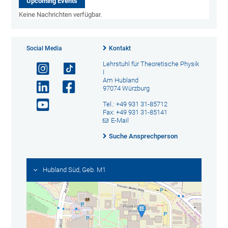
Upcoming Events
Keine Nachrichten verfügbar.
Social Media
Kontakt
Lehrstuhl für Theoretische Physik
I
Am Hubland
97074 Würzburg
Tel.: +49 931 31-85712
Fax: +49 931 31-85141
E-Mail
Suche Ansprechperson
Hubland Süd, Geb. M1