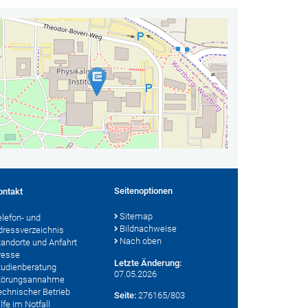
Seitenoptionen
ontakt
Sitemap
elefon- und
Bildnachweise
dressverzeichnis
Nach oben
tandorte und Anfahrt
resse
Letzte Änderung:
tudienberatung
07.05.2026
törungsannahme
echnischer Betrieb
Seite:
276165/803
lfe im Notfall