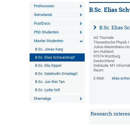
Professoren
B.Sc. Elias Sc
Sekretariat
PostDocs
B.Sc. Elias 
PhD Studenten
AG Thomale
Master Studenten
Theoretische Physik I
Julius-Maximilians-Un
B.Sc. Jonas Karg
Am Hubland
97074 Würzburg
B.Sc. Elias Schwarzkopf
Deutschland
B.Sc. Elia Sippel
Gebäude: M1 Informat
Raum:
B.Sc. Salahudin Smailagić
E-Mail:
elias.schw
B.Sc. Jun Wei Tan
B.Sc. Lydia Voll
Ehemalige
Research interes