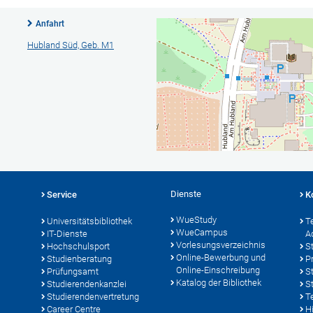
Anfahrt
Hubland Süd, Geb. M1
Dienste
Service
K
WueStudy
Universitätsbibliothek
T
WueCampus
IT-Dienste
A
Vorlesungsverzeichnis
Hochschulsport
S
Online-Bewerbung und
Studienberatung
P
Online-Einschreibung
Prüfungsamt
S
Katalog der Bibliothek
Studierendenkanzlei
S
Studierendenvertretung
T
Career Centre
Hi