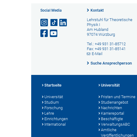
Social Media
Kontakt
Lehrstuhl für Theoretische
Physik I
Am Hubland
97074 Würzburg
Tel.: +49 931 31-85712
Fax: +49 931 31-85141
E-Mail
Suche Ansprechperson
Startseite
Universität
Universität
Fristen und Termine
Studium
Studienangebot
Forschung
Nachrichten
Lehre
Karriereportal
Einrichtungen
Beschäftigte
International
VerwaltungsABC
Amtliche
Veröffentlichungen