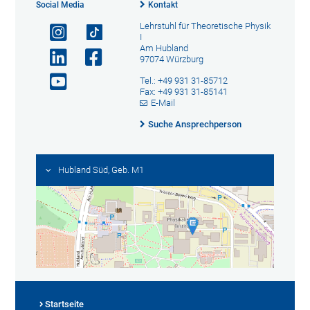
Social Media
Kontakt
Lehrstuhl für Theoretische Physik
I
Am Hubland
97074 Würzburg
Tel.: +49 931 31-85712
Fax: +49 931 31-85141
E-Mail
Suche Ansprechperson
Hubland Süd, Geb. M1
Startseite